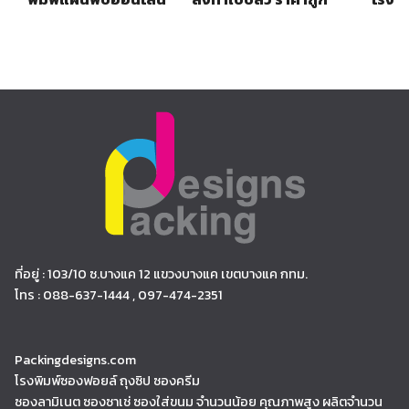
ก
ที่อยู่ : 103/10 ซ.บางแค 12 แขวงบางแค เขตบางแค กทม.
โทร : 088-637-1444 , 097-474-2351
Packingdesigns.com
โรงพิมพ์ซองฟอยล์ ถุงซิป ซองครีม
ซองลามิเนต ซองซาเช่ ซองใส่ขนม จำนวนน้อย คุณภาพสูง ผลิตจำนวน