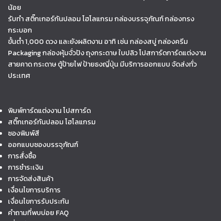
น้อย
รับทำ สติ๊กเกอร์กันปลอม โฮโลแกรม กล่องบรรจุภัณฑ์ กล่องทรง
กระบอก
ขั้นต่ำ 1,000 ดวง และยังผลิตงาน อาทิ เช่น กล่องสบู่ กล่องครีม
Packaging กล่องหุ้มจั่วปัง ถุงกระดาษ ใบปลิว โปสการ์ดการ์ดแต่งงาน
สายคาด กระดาษ ตู้ป้ายไฟ ป้ายธงญี่ปุ่น มีบริการออกแบบ จัดส่งทั่ว
ประเทศ
พิมพ์การ์ดแต่งงาน โปสการ์ด
สติ๊กเกอร์กันปลอม โฮโลแกรม
ซองพิมพ์สี
ออกแบบซองบรรจุภัณฑ์
การสั่งซื้อ
การชำระเงิน
การจัดส่งสินค้า
เงื่อนไขการบริการ
เงื่อนไขการรับประกัน
คำถามที่พบบ่อย FAQ