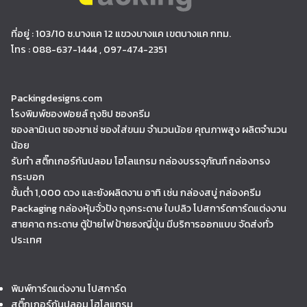
ที่อยู่ : 103/10 ซ.บางแค 12 แขวงบางแค เขตบางแค กทม.
โทร : 088-637-1444 , 097-474-2351
Packingdesigns.com
โรงพิมพ์ซองฟอยล์ ถุงซิป ซองครีม
ซองลามิเนต ซองซาเช่ ซองใส่ขนม จำนวนน้อย คุณภาพสูง ผลิตจำนวน
น้อย
รับทำ สติ๊กเกอร์กันปลอม โฮโลแกรม กล่องบรรจุภัณฑ์ กล่องทรง
กระบอก
ขั้นต่ำ 1,000 ดวง และยังผลิตงาน อาทิ เช่น กล่องสบู่ กล่องครีม
Packaging กล่องหุ้มจั่วปัง ถุงกระดาษ ใบปลิว โปสการ์ดการ์ดแต่งงาน
สายคาด กระดาษ ตู้ป้ายไฟ ป้ายธงญี่ปุ่น มีบริการออกแบบ จัดส่งทั่ว
ประเทศ
พิมพ์การ์ดแต่งงาน โปสการ์ด
สติ๊กเกอร์กันปลอม โฮโลแกรม