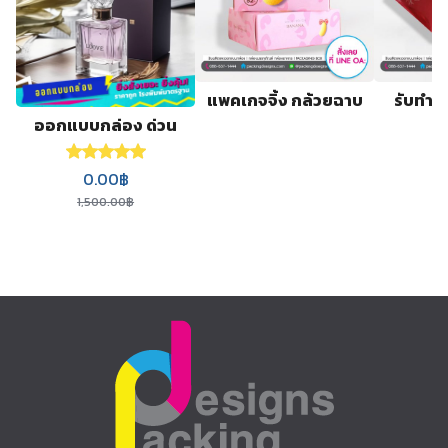
แพคเกจจิ้ง กล้วยฉาบ
รับทำก
ออกแบบกล่อง ด่วน
Rated
5.00
out of 5
Original price was: 1,500.00฿.
Current price is: 0.00฿.
0.00
฿
1,500.00
฿