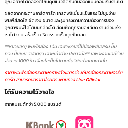
คุณ อยากได้กล่องดีไซน์คุยแนวคิดกับทีมออกแบบก่อนเริ่มงานได้
ผลิตจากกระดาษอาร์ตการ์ด เกรดพรีเมี่ยมแข็งแรง ไม่บุบง่าย
พิมพ์สีสดใส ชัดเจน ขนาดและรูปทรงตามความต้องการของ
ลูกค้าพิมพ์โลโก้บนกล่องได้ สีคมชัดทุกรายละเอียด งานด่วนเร่ง
เราได้ งานเสร็จเร็ว บริการรวดเร็วทุกขั้นตอน
**
หมายเหตุ พิมพ์กล่อง
1
วัน เฉพาะงานที่ไม่มีออฟชั่นเสริม ปั๊ม
ทอง ปั๊มเงิน สปอตยูวี เจาะหน้าต่าง ปะกาวมือ
**
เฉพาะงานเลย์ร่วม
จำนวน
1000
ใบ เงื่อนไขเป็นไปตามที่บริษัทกำหนดเท่านั้น
ราคาพิมพ์กล่องกระดาษคราฟท์จะแตกต่างกับกล่องกระดาษอาร์ต
การ์ด สามารถขอราคาโดยตรงผ่านทาง Line Official
ได้รับความไว้วางใจ
จากแบรนด์กว่า 5,000 แบรนด์