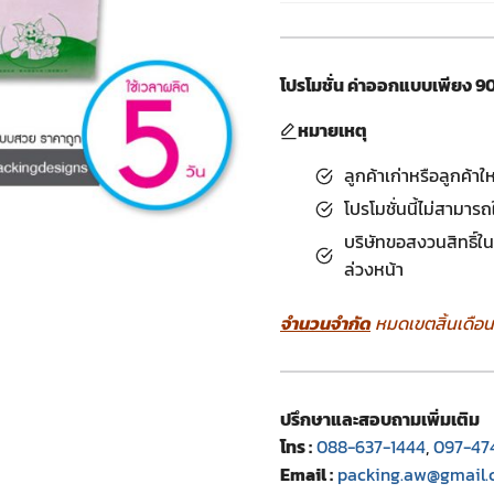
โปรโมชั่น ค่าออกแบบเพียง 9
หมายเหตุ
ลูกค้าเก่าหรือลูกค้าให
โปรโมชั่นนี้ไม่สามาร
บริษัทขอสงวนสิทธิ์ใ
ล่วงหน้า
จำนวนจำกัด
หมดเขตสิ้นเดือนนี
ปรึกษาและสอบถามเพิ่มเติม
โทร :
088-637-1444
,
097-47
Email :
packing.aw@gmail