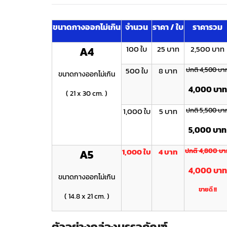
ขนาดกางออกไม่เกิน
จำนวน
ราคา / ใบ
ราคารวม
100 ใบ
25 บาท
2,500 บาท
A4
500 ใบ
8 บาท
ปกติ 4,500 บา
ขนาดกางออกไม่เกิน
4,000 บาท
( 21 x 30 cm. )
1,000 ใบ
5 บาท
ปกติ 5,500 บา
5,000 บาท
1,000 ใบ
4 บาท
ปกติ 4 ,800 บ
A5
4 ,000 บาท
ขนาดกางออกไม่เกิน
ขายดี !!
( 14.8 x 21 cm. )
ตัวอย่างกล่องบรรจุภัณฑ์