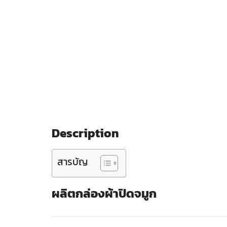
Description
สารบัญ
ผลิตกล่องผ้าปิดจมูก