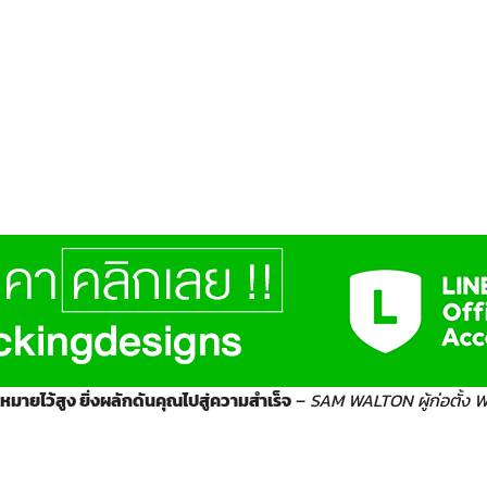
ป้าหมายไว้สูง ยิ่งผลักดันคุณไปสู่ความสำเร็จ
–
SAM WALTON ผู้ก่อตั้ง