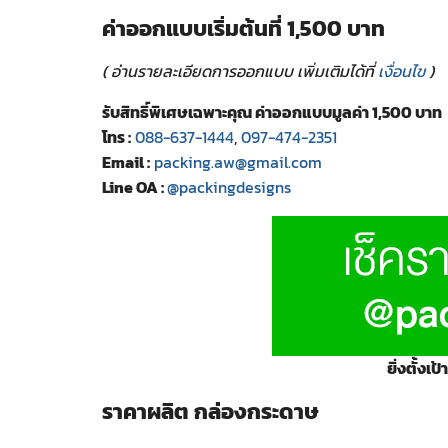
ค่าออกแบบเริ่มต้นที่ 1,500 บาท
( อ่านรายละเอียดการออกแบบ เพิ่มเติมได้ที่
เงื่อนไข
)
รับสิทธิ์พิเศษเฉพาะคุณ ค่าออกแบบมูลค่า 1,500 บาท
โทร :
088-637-1444
,
097-474-2351
Email :
packing.aw@gmail.com
Line OA :
@packingdesigns
ยิ่งตั้งเ
ราคาผลิต กล่องกระดาษ