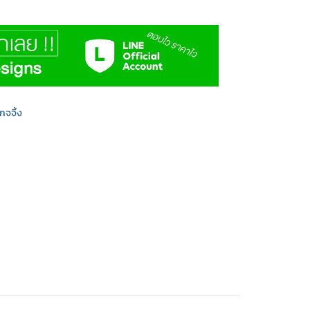
จจิ้ง