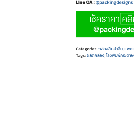
Line OA :
@packingdesigns
Categories:
กล่องสินค้าอื่น
,
แพคเก
Tags:
ผลิตกล่อง
,
โรงพิมพ์กระดาษ