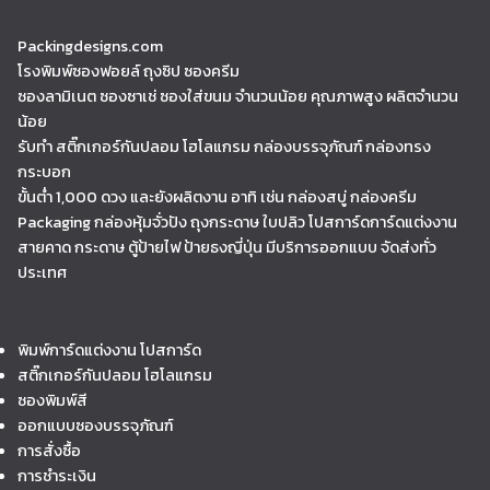
Packingdesigns.com
โรงพิมพ์ซองฟอยล์ ถุงซิป ซองครีม
ซองลามิเนต ซองซาเช่ ซองใส่ขนม จำนวนน้อย คุณภาพสูง ผลิตจำนวน
น้อย
รับทำ สติ๊กเกอร์กันปลอม โฮโลแกรม กล่องบรรจุภัณฑ์ กล่องทรง
กระบอก
ขั้นต่ำ 1,000 ดวง และยังผลิตงาน อาทิ เช่น กล่องสบู่ กล่องครีม
Packaging กล่องหุ้มจั่วปัง ถุงกระดาษ ใบปลิว โปสการ์ดการ์ดแต่งงาน
สายคาด กระดาษ ตู้ป้ายไฟ ป้ายธงญี่ปุ่น มีบริการออกแบบ จัดส่งทั่ว
ประเทศ
พิมพ์การ์ดแต่งงาน โปสการ์ด
สติ๊กเกอร์กันปลอม โฮโลแกรม
ซองพิมพ์สี
ออกแบบซองบรรจุภัณฑ์
การสั่งซื้อ
การชำระเงิน