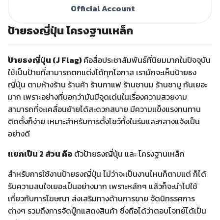
Official Account
ป้ายธงญี่ปุ่น โครงฐานเหล็ก
ป้ายธงญี่ปุ่น (J Flag)
คือสื่อประชาสัมพันธ์ที่นิยมมากในปัจจุบัน
ใช้เป็นป้ายที่สามารถตกแต่งได้ทุกโอกาส เรามักจะเห็นป้ายธง
ญี่ปุ่น ตามห้างร้าน ร้านค้า ร้านกาแฟ ร้านชานม ร้านชาบู กันเยอะ
มาก เพราะอย่างที่บอกว่ามันมีจุดเด่นในเรื่องความสวยงาม
สามารถที่จะเคลื่อนย้ายได้สะดวกสบาย มีความแข็งแรงทนทาน
ติดตั้งก็ง่าย เหมาะสำหรับการตั้งโชว์ทั้งในร่มและกลางแจ้งเป็น
อย่างดี
แยกเป็น 2 ส่วน คือ
ตัวป้ายธงญี่ปุ่น และ โครงฐานเหล็ก
สำหรับการใช้งานป้ายธงญี่ปุ่น ไม่ว่าจะเป็นงานไหนก็ตามแต่ ก็ได้
รับความสนใจเยอะเป็นอย่างมาก เพราะหลักๆ แล้วก็จะนำไปใช้
เกี่ยวกับการโฆษณา ส่งเสริมทางด้านการขาย จัดนิทรรศการ
ต่างๆ รวมถึงการจัดบู๊ทแสดงสินค้า ซึ่งถือได้ว่าตอบโจทย์ได้เป็น