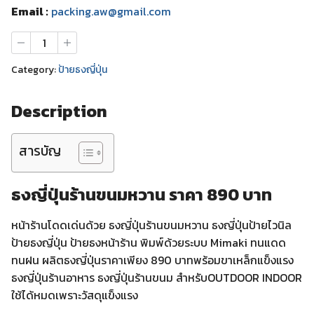
Email :
packing.aw@gmail.com
ธง
ญี่ปุ่น
ร้าน
Category:
ป้ายธงญี่ปุ่น
ขนม
หวาน
quantity
Description
สารบัญ
ธงญี่ปุ่นร้านขนมหวาน ราคา 890 บาท
หน้าร้านโดดเด่นด้วย ธงญี่ปุ่นร้านขนมหวาน ธงญี่ปุ่นป้ายไวนิล
ป้ายธงญี่ปุ่น ป้ายธงหน้าร้าน พิมพ์ด้วยระบบ Mimaki ทนแดด
ทนฝน ผลิตธงญี่ปุ่นราคาเพียง 890 บาทพร้อมขาเหล็กแข็งแรง
ธงญี่ปุ่นร้านอาหาร ธงญี่ปุ่นร้านขนม สำหรับOUTDOOR INDOOR
ใช้ได้หมดเพราะวัสดุแข็งแรง