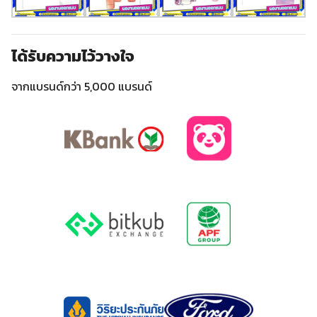
ได้รับความไว้วางใจ
จากแบรนด์กว่า 5,000 แบรนด์