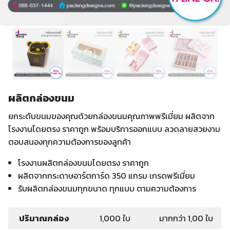
ผลิตกล่องขนม
ยกระดับขนมของคุณด้วยกล่องขนมคุณภาพพรีเมี่ยม ผลิตจาก
โรงงานโดยตรง ราคาถูก พร้อมบริการออกแบบ ลวดลายสวยงาม
ตอบสนองทุกความต้องการของลูกค้า
โรงงานผลิตกล่องขนมโดยตรง ราคาถูก
ผลิตจากกระดาษอาร์ตการ์ด 350 แกรม เกรดพรีเมี่ยม
รับผลิตกล่องขนมทุกขนาด ทุกแบบ ตามความต้องการ
ปริมาณกล่อง
1,000 ใบ
มากกว่า 1,00 ใบ