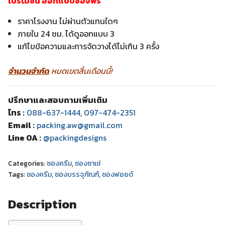
โปรโมชั่น ออกแบบซองฟรี
ราคาโรงงาน ไม่ผ่านตัวแทนใดๆ
ภายใน 24 ชม. ได้ดูออกแบบ 3
แก้ไขข้อความและการจัดวางได้ไม่เกิน 3 ครั้ง
จำนวนจำกัด
หมดเขตสิ้นเดือนนี้!
ปรึกษาและสอบถามเพิ่มเติม
โทร :
088-637-1444
,
097-474-2351
Email :
packing.aw@gmail.com
Line OA :
@packingdesigns
Categories:
ซองครีม
,
ซองซาเช่
Tags:
ซองครีม
,
ซองบรรจุภัณฑ์
,
ซองฟอยด์
Description