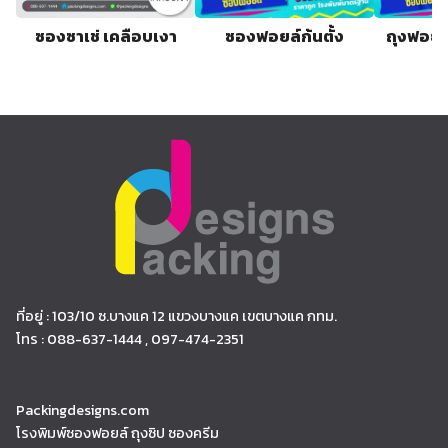
ซองซาเช่ เคลือบเงา
ซองฟอยล์ก้นตั้ง
ถุงฟอยด์
ที่อยู่ : 103/10 ซ.บางแค 12 แขวงบางแค เขตบางแค กทม.
โทร : 088-637-1444 , 097-474-2351
Packingdesigns.com
โรงพิมพ์ซองฟอยล์ ถุงซิป ซองครีม