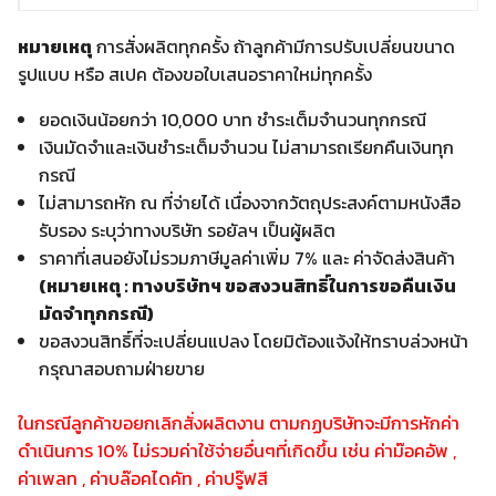
หมายเหตุ
การสั่งผลิตทุกครั้ง ถ้าลูกค้ามีการปรับเปลี่ยนขนาด
รูปแบบ หรือ สเปค ต้องขอใบเสนอราคาใหม่ทุกครั้ง
ยอดเงินน้อยกว่า 10,000 บาท ชำระเต็มจำนวนทุกกรณี
เงินมัดจำและเงินชำระเต็มจำนวน ไม่สามารถเรียกคืนเงินทุก
กรณี
ไม่สามารถหัก ณ ที่จ่ายได้ เนื่องจากวัตถุประสงค์ตามหนังสือ
รับรอง ระบุว่าทางบริษัท รอยัลฯ เป็นผู้ผลิต
ราคาที่เสนอยังไม่รวมภาษีมูลค่าเพิ่ม 7% และ ค่าจัดส่งสินค้า
(หมายเหตุ : ทางบริษัทฯ ขอสงวนสิทธิ์ในการขอคืนเงิน
มัดจำทุกกรณี)
ขอสงวนสิทธิ์ที่จะเปลี่ยนแปลง โดยมิต้องแจ้งให้ทราบล่วงหน้า
กรุณาสอบถามฝ่ายขาย
ในกรณีลูกค้าขอยกเลิกสั่งผลิตงาน ตามกฏบริษัทจะมีการหักค่า
ดำเนินการ 10% ไม่รวมค่าใช้จ่ายอื่นๆที่เกิดขึ้น เช่น ค่าม๊อคอัพ ,
ค่าเพลท , ค่าบล๊อคไดคัท , ค่าปรู๊ฟสี