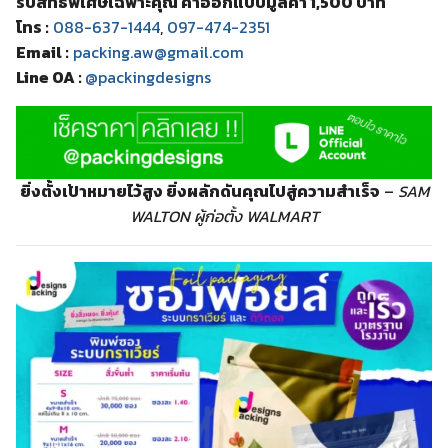
รับสิทธิ์พิเศษเฉพาะคุณ ค่าออกแบบมูลค่า 1,500 บาท
โทร :
088-637-1444
,
097-474-2351
Email :
packing.aw@gmail.com
Line OA :
@packingdesigns
ยิ่งตั้งเป้าหมายไว้สูง ยิ่งผลักดันคุณไปสู่ความสำเร็จ
–
SAM
WALTON ผู้ก่อตั้ง WALMART