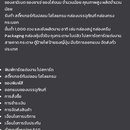
ซองลามิเนต ซองซาเช่ ซองใส่ขนม จำนวนน้อย คุณภาพสูง ผลิตจำนวน
น้อย
รับทำ สติ๊กเกอร์กันปลอม โฮโลแกรม กล่องบรรจุภัณฑ์ กล่องทรง
กระบอก
ขั้นต่ำ 1,000 ดวง และยังผลิตงาน อาทิ เช่น กล่องสบู่ กล่องครีม
Packaging กล่องหุ้มจั่วปัง ถุงกระดาษ ใบปลิว โปสการ์ดการ์ดแต่งงาน
สายคาด กระดาษ ตู้ป้ายไฟ ป้ายธงญี่ปุ่น มีบริการออกแบบ จัดส่งทั่ว
ประเทศ
พิมพ์การ์ดแต่งงาน โปสการ์ด
สติ๊กเกอร์กันปลอม โฮโลแกรม
ซองพิมพ์สี
ออกแบบซองบรรจุภัณฑ์
การสั่งซื้อ
การชำระเงิน
การจัดส่งสินค้า
เงื่อนไขการบริการ
เงื่อนไขการรับประกัน
คำถามที่พบบ่อย FAQ