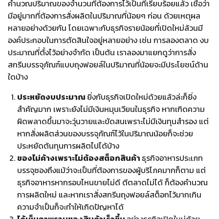
คำนวณปริมาณของจำนวนที่ต้องการไว้เป็นที่เรียบร้อยแล้ว เชื่อว่า
มีอยู่มากที่ต้องการสั่งผลิตในปริมาณที่น้อยๆ ก่อน ด้วยเหตุผล
หลายอย่างด้วยกัน โดยเฉพาะกับธุรกิจรายน้อยที่เปิดใหม่ล้วนมี
องค์ประกอบในการตัดสินใจอยู่หลายอย่าง เช่น การลองตลาด งบ
ประมาณที่ตั้งไว้อย่างจำกัด เป็นต้น เราลองมาแยกดูว่าการสั่ง
สกรีนบรรจุภัณฑ์แบบถุงฟอยล์ในปริมาณที่น้อยจะมีประโยชน์ด้าน
ใดบ้าง
ประหยัดงบประมาณ
ยิ่งกับธุรกิจเปิดใหม่ด้วยแล้วล่ะก็ยิ่ง
สำคัญมาก เพราะยังไม่มีเงินหมุนเวียนในธุรกิจ หากเกิดความ
ผิดพลาดขึ้นมาจะวุ่นวายและขัดสนเพราะไม่มีเงินทุนสำรอง แต่
หากสั่งผลิตส่วนของบรรจุภัณฑ์ไว้ในปริมาณน้อยก็จะช่วย
ประหยัดต้นทุนการผลิตไปได้บ้าง
ของไม่ค้างเพราะไม่ต้องสต็อกสินค้า
ธุรกิจอาหารประเภท
บรรจุซองถึงแม้ว่าจะเป็นที่ต้องการของผู้บริโภคมากก็ตาม แต่
ธุรกิจอาหารหากรอบไหนขายไม่ดี ตีตลาดไม่ได้ ก็ต้องคำนวณ
การผลิตใหม่ และหากเราสั่งสกรีนถุงฟอยล์สต็อกไว้มากเกิน
ความจำเป็นก็จะทำให้เกิดปัญหาได้