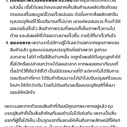
ได้เห็นภาพรวมของสินค้าเร็วขึ้น
อย่างธุรกิจเปิดใหม่ด้วย
แล้วนั้น เชื่อได้เลยว่าคงจะอยากเห็นสินค้าและผลิตภัณฑ์ของ
ตนเองเสร็จสมบูรณ์โดยเร็วแน่นอน ดังนั้นหากสั่งผลิตสกรีน
ถุงบรรจุภัณฑ์ไว้ในปริมาณที่ไม่มาก เอาแค่พอสมควร ก็จะทำให้
ออเดอร์เสร็จไว สินค้าภาพรวมทั้งหมดก็เห็นภาพเร็วตามไป
ด้วย และส่งผลให้ได้ลองวางขายเร็วขึ้น รายได้ก็มาเร็วทันใจ
ลองตลาด
เพราะเราไม่มีทางรู้ได้เลยว่านอกจากคุณภาพของ
สินค้าแล้ว รูปแบบของถุงบรรจุภัณฑ์อย่างพวก รูปทรง
ลวดลาย โลโก้ หรือสีสันต่างๆนั้น จะถูกใจพอให้ดึงดูดลูกค้าให้
ซื้อได้หรือเปล่าจนกว่าจะได้ลองตลาด หากผลออกมาดีแบบที่
ตั้งเป้าไว้ก็ถือว่าใช้ได้ เป็นนิมิตรหมายที่ดี แต่หากไม่ได้รับการ
ตอบรับเท่าที่คาด ได้รับคำติชมมาจะได้นำไปปรับปรุงแก้ไขแบบ
ใหม่ๆ ให้ดีกว่าเดิม โดยไม่ต้องกังวลเรื่องบรรจุภัณฑ์ที่สั่งมา
เยอะให้หนักใจ
เพราะนอกจากตัวของสินค้าที่ต้องมีคุณภาพมากๆอยู่แล้ว ถุง
บรรจุสินค้าก็เป็นสิ่งสำคัญที่มองข้ามไม่ได้เช่นกัน เพราะเป็นสิ่ง
แรกที่ผู้ซื้อได้เห็น เป็นจุดแรกที่แสดงให้เห็นถึงภาพลักษณ์ที่ให้แก่