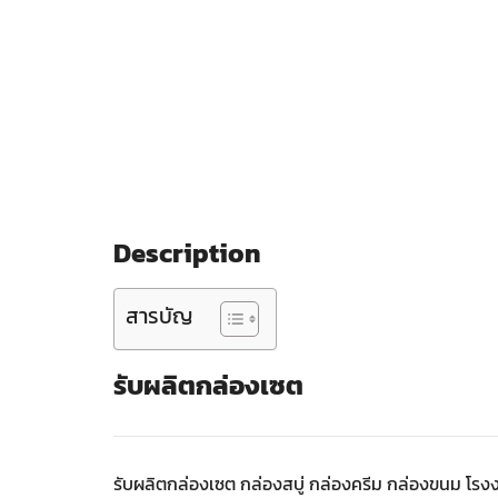
Description
สารบัญ
รับผลิตกล่องเซต
รับผลิตกล่องเซต กล่องสบู่ กล่องครีม กล่องขนม โรงงา