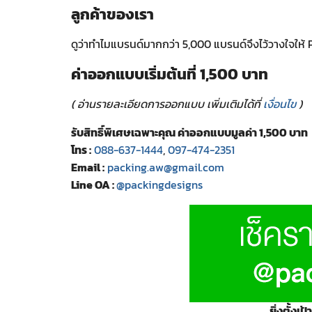
ลูกค้าของเรา
ดูว่าทำไมแบรนด์มากกว่า 5,000 แบรนด์จึงไว้วางใจให้ 
ค่าออกแบบเริ่มต้นที่ 1,500 บาท
( อ่านรายละเอียดการออกแบบ เพิ่มเติมได้ที่
เงื่อนไข
)
รับสิทธิ์พิเศษเฉพาะคุณ ค่าออกแบบมูลค่า 1,500 บาท
โทร :
088-637-1444
,
097-474-2351
Email :
packing.aw@gmail.com
Line OA :
@packingdesigns
ยิ่งตั้งเ