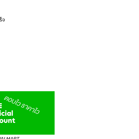
ร็จ
 WALMART