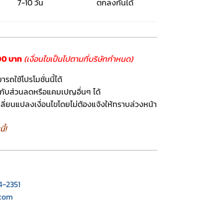
7-10 วัน
ตกลงกันได้
00 บาท
(เงื่อนไขเป็นไปตามที่บริษัทกำหนด)
ารถใช้โปรโมชั่นนี้ได้
่วมกับส่วนลดหรือแคมเปญอื่นๆ ได้
ลี่ยนแปลงเงื่อนไขโดยไม่ต้องแจ้งให้ทราบล่วงหน้า
้!
4-2351
.com