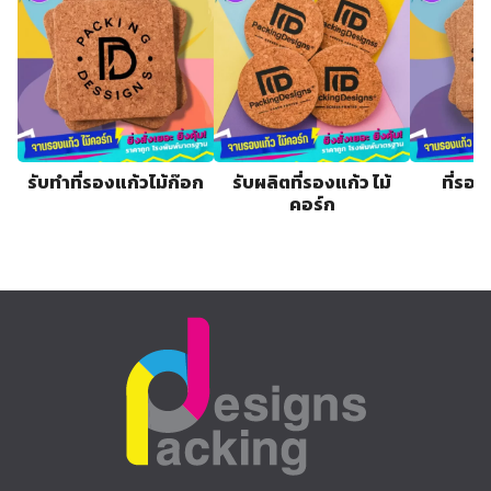
รับทำที่รองแก้วไม้ก๊อก
รับผลิตที่รองแก้ว ไม้
ที่รอง
คอร์ก