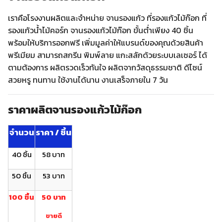
เราคือโรงงานผลิตและจำหน่าย จานรองแก้ว ที่รองแก้วไม้ก๊อก ที่
รองแก้วน้ำไม้คอร์ก จานรองแก้วไม้ก๊อก ขั้นต่ำเพียง 40 ชิ้น
พร้อมให้บริการออกฟรี เพิ่มมูลค่าให้แบรนด์ของคุณด้วยสินค้า
พรีเมียม สามารถสกรีน พิมพ์ลาย แกะสลักด้วยระบบเลเซอร์ ได้
ตามต้องการ ผลิตรวดเร็วทันใจ ผลิตจากวัสดุธรรมชาติ ดีไซน์
สวยหรู ทนทาน ใช้งานได้นาน งานเสร็จภายใน 7 วัน
ราคาผลิตจานรองแก้วไม้ก๊อก
จำนวน
ราคา / ชิ้น
40 ชิ้น
58 บาท
50 ชิ้น
53 บาท
100 ชิ้น
50 บาท
ขายดี