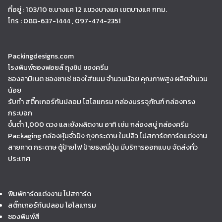
ที่อยู่ : 103/10 ซ.บางแค 12 แขวงบางแค เขตบางแค กทม.
โทร : 088-637-1444 , 097-474-2351
Packingdesigns.com
โรงพิมพ์ซองฟอยล์ ถุงซิป ซองครีม
ซองลามิเนต ซองซาเช่ ซองใส่ขนม จำนวนน้อย คุณภาพสูง ผลิตจำนวน
น้อย
รับทำ สติ๊กเกอร์กันปลอม โฮโลแกรม กล่องบรรจุภัณฑ์ กล่องทรง
กระบอก
ขั้นต่ำ 1,000 ดวง และยังผลิตงาน อาทิ เช่น กล่องสบู่ กล่องครีม
Packaging กล่องหุ้มจั่วปัง ถุงกระดาษ ใบปลิว โปสการ์ดการ์ดแต่งงาน
สายคาด กระดาษ ตู้ป้ายไฟ ป้ายธงญี่ปุ่น มีบริการออกแบบ จัดส่งทั่ว
ประเทศ
พิมพ์การ์ดแต่งงาน โปสการ์ด
สติ๊กเกอร์กันปลอม โฮโลแกรม
ซองพิมพ์สี