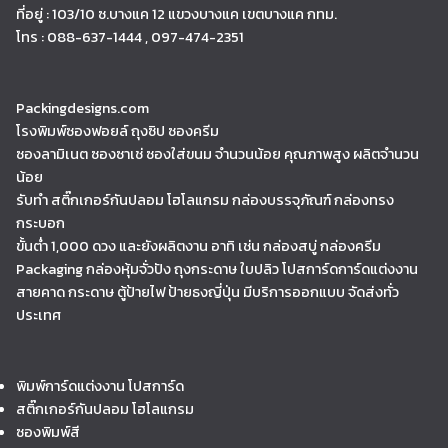
ที่อยู่ : 103/10 ซ.บางแค 12 แขวงบางแค เขตบางแค กทม.
โทร : 088-637-1444 , 097-474-2351
Packingdesigns.com
โรงพิมพ์ซองฟอยล์ ถุงซิป ซองครีม
ซองลามิเนต ซองซาเช่ ซองใส่ขนม จำนวนน้อย คุณภาพสูง ผลิตจำนวน
น้อย
รับทำ สติ๊กเกอร์กันปลอม โฮโลแกรม กล่องบรรจุภัณฑ์ กล่องทรง
กระบอก
ขั้นต่ำ 1,000 ดวง และยังผลิตงาน อาทิ เช่น กล่องสบู่ กล่องครีม
Packaging กล่องหุ้มจั่วปัง ถุงกระดาษ ใบปลิว โปสการ์ดการ์ดแต่งงาน
สายคาด กระดาษ ตู้ป้ายไฟ ป้ายธงญี่ปุ่น มีบริการออกแบบ จัดส่งทั่ว
ประเทศ
พิมพ์การ์ดแต่งงาน โปสการ์ด
สติ๊กเกอร์กันปลอม โฮโลแกรม
ซองพิมพ์สี