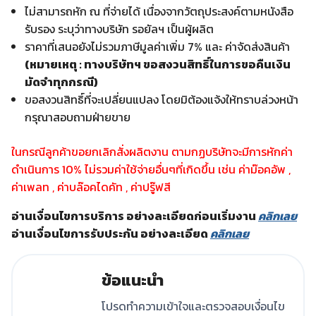
ไม่สามารถหัก ณ ที่จ่ายได้ เนื่องจากวัตถุประสงค์ตามหนังสือ
รับรอง ระบุว่าทางบริษัท รอยัลฯ เป็นผู้ผลิต
ราคาที่เสนอยังไม่รวมภาษีมูลค่าเพิ่ม 7% และ ค่าจัดส่งสินค้า
(หมายเหตุ : ทางบริษัทฯ ขอสงวนสิทธิ์ในการขอคืนเงิน
มัดจำทุกกรณี)
ขอสงวนสิทธิ์ที่จะเปลี่ยนแปลง โดยมิต้องแจ้งให้ทราบล่วงหน้า
กรุณาสอบถามฝ่ายขาย
ในกรณีลูกค้าขอยกเลิกสั่งผลิตงาน ตามกฏบริษัทจะมีการหักค่า
ดำเนินการ 10% ไม่รวมค่าใช้จ่ายอื่นๆที่เกิดขึ้น เช่น ค่าม๊อคอัพ ,
ค่าเพลท , ค่าบล๊อคไดคัท , ค่าปรู๊ฟสี
อ่านเงื่อนไขการบริการ อย่างละเอียดก่อนเริ่มงาน
คลิกเลย
อ่านเงื่อนไขการรับประกัน อย่างละเอียด
คลิกเลย
ข้อแนะนำ
โปรดทำความเข้าใจและตรวจสอบเงื่อนไข