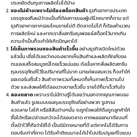
ประหยัดต้นทุนการผลิตไปได้บ้าง
ของไม่ค้างเพราะไม่ต้องสต็อกสินค้า
ธุรกิจอาหารประเภท
บรรจุซองถึงแม้ว่าจะเป็นที่ต้องการของผู้บริโภคมากก็ตาม แต่
ธุรกิจอาหารหากรอบไหนขายไม่ดี ตีตลาดไม่ได้ ก็ต้องคำนวณ
การผลิตใหม่ และหากเราสั่งสกรีนถุงฟอยล์สต็อกไว้มากเกิน
ความจำเป็นก็จะทำให้เกิดปัญหาได้
ได้เห็นภาพรวมของสินค้าเร็วขึ้น
อย่างธุรกิจเปิดใหม่ด้วย
แล้วนั้น เชื่อได้เลยว่าคงจะอยากเห็นสินค้าและผลิตภัณฑ์ของ
ตนเองเสร็จสมบูรณ์โดยเร็วแน่นอน ดังนั้นหากสั่งผลิตสกรีน
ถุงบรรจุภัณฑ์ไว้ในปริมาณที่ไม่มาก เอาแค่พอสมควร ก็จะทำให้
ออเดอร์เสร็จไว สินค้าภาพรวมทั้งหมดก็เห็นภาพเร็วตามไป
ด้วย และส่งผลให้ได้ลองวางขายเร็วขึ้น รายได้ก็มาเร็วทันใจ
ลองตลาด
เพราะเราไม่มีทางรู้ได้เลยว่านอกจากคุณภาพของ
สินค้าแล้ว รูปแบบของถุงบรรจุภัณฑ์อย่างพวก รูปทรง
ลวดลาย โลโก้ หรือสีสันต่างๆนั้น จะถูกใจพอให้ดึงดูดลูกค้าให้
ซื้อได้หรือเปล่าจนกว่าจะได้ลองตลาด หากผลออกมาดีแบบที่
ตั้งเป้าไว้ก็ถือว่าใช้ได้ เป็นนิมิตรหมายที่ดี แต่หากไม่ได้รับการ
ตอบรับเท่าที่คาด ได้รับคำติชมมาจะได้นำไปปรับปรุงแก้ไขแบบ