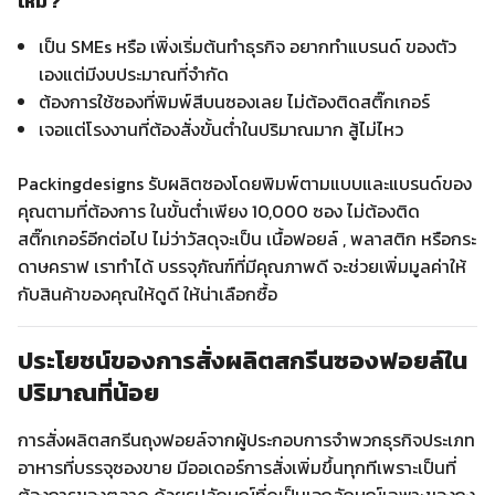
ไหม ?
เป็น SMEs หรือ เพิ่งเริ่มต้นทำธุรกิจ อยากทำแบรนด์ ของตัว
เองแต่มีงบประมาณที่จำกัด
ต้องการใช้ซองที่พิมพ์สีบนซองเลย ไม่ต้องติดสติ๊กเกอร์
เจอแต่โรงงานที่ต้องสั่งขั้นต่ำในปริมาณมาก สู้ไม่ไหว
Packingdesigns รับผลิตซองโดยพิมพ์ตามแบบและแบรนด์ของ
คุณตามที่ต้องการ ในขั้นต่ำเพียง 10,000 ซอง ไม่ต้องติด
สติ๊กเกอร์อีกต่อไป ไม่ว่าวัสดุจะเป็น เนื้อฟอยล์ , พลาสติก หรือกระ
ดาษคราฟ เราทำได้ บรรจุภัณฑ์ที่มีคุณภาพดี จะช่วยเพิ่มมูลค่าให้
กับสินค้าของคุณให้ดูดี ให้น่าเลือกซื้อ
ประโยชน์ของการสั่งผลิตสกรีนซองฟอยล์ใน
ปริมาณที่น้อย
การสั่งผลิตสกรีนถุงฟอยล์จากผู้ประกอบการจำพวกธุรกิจประเภท
อาหารที่บรรจุซองขาย มีออเดอร์การสั่งเพิ่มขึ้นทุกทีเพราะเป็นที่