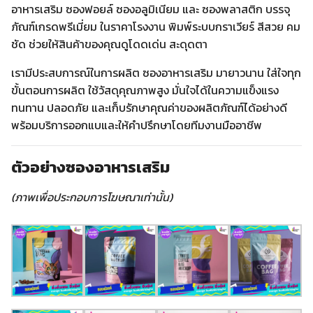
อาหารเสริม ซองฟอยล์ ซองอลูมิเนียม และ ซองพลาสติก บรรจุ
ภัณฑ์เกรดพรีเมี่ยม ในราคาโรงงาน พิมพ์ระบบกราเวียร์ สีสวย คม
ชัด ช่วยให้สินค้าของคุณดูโดดเด่น สะดุดตา
เรามีประสบการณ์ในการผลิต ซองอาหารเสริม มายาวนาน ใส่ใจทุก
ขั้นตอนการผลิต ใช้วัสดุคุณภาพสูง มั่นใจได้ในความแข็งแรง
ทนทาน ปลอดภัย และเก็บรักษาคุณค่าของผลิตภัณฑ์ได้อย่างดี
พร้อมบริการออกแบและให้คำปรึกษาโดยทีมงานมืออาชีพ
ตัวอย่างซองอาหารเสริม
(ภาพเพื่อประกอบการโฆษณาเท่านั้น)