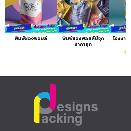
พิมพ์ซองฟอยล์
พิมพ์ซองฟอยล์มีจุก
โรงงานผ
ราคาถูก
ร
Ra