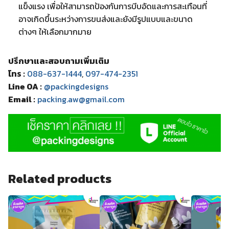
แข็งแรง เพื่อให้สามารถป้องกันการบีบอัดและการสะเทือนที่
อาจเกิดขึ้นระหว่างการขนส่งและยังมีรูปแบบและขนาด
ต่างๆ ให้เลือกมากมาย
ปรึกษาและสอบถามเพิ่มเติม
โทร :
088-637-1444
,
097-474-2351
Line OA :
@packingdesigns
Email :
packing.aw@gmail.com
Related products