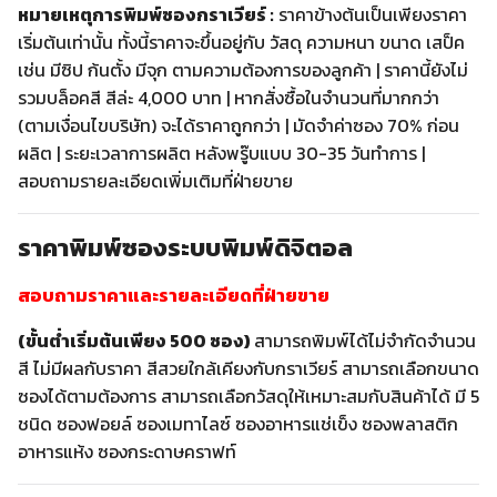
หมายเหตุการพิมพ์ซองกราเวียร์ :
ราคาข้างต้นเป็นเพียงราคา
เริ่มต้นเท่านั้น ทั้งนี้ราคาจะขึ้นอยู่กับ วัสดุ ความหนา ขนาด เสป็ค
เช่น มีซิป ก้นตั้ง มีจุก ตามความต้องการของลูกค้า | ราคานี้ยังไม่
รวมบล็อคสี สีล่ะ 4,000 บาท | หากสั่งซื้อในจำนวนที่มากกว่า
(ตามเงื่อนไขบริษัท) จะได้ราคาถูกกว่า | มัดจำค่าซอง 70% ก่อน
ผลิต | ระยะเวลาการผลิต หลังพรู๊บแบบ 30-35 วันทำการ |
สอบถามรายละเอียดเพิ่มเติมที่ฝ่ายขาย
ราคาพิมพ์ซองระบบพิมพ์ดิจิตอล
สอบถามราคาและรายละเอียดที่ฝ่ายขาย
(ขั้นต่ำเริ่มต้นเพียง 500 ซอง)
สามารถพิมพ์ได้ไม่จำกัดจำนวน
สี ไม่มีผลกับราคา สีสวยใกล้เคียงกับกราเวียร์ สามารถเลือกขนาด
ซองได้ตามต้องการ สามารถเลือกวัสดุให้เหมาะสมกับสินค้าได้ มี 5
ชนิด ซองฟอยล์ ซองเมทาไลซ์ ซองอาหารแช่เข็ง ซองพลาสติก
อาหารแห้ง ซองกระดาษคราฟท์