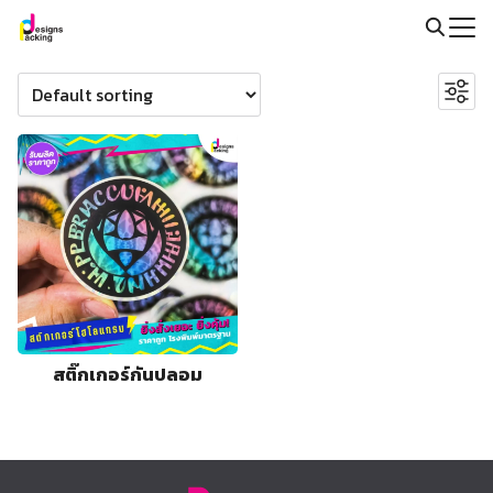
Skip
to
Search
Search
content
for:
for:
@packingdesigns
สติ๊กเกอร์กันปลอม