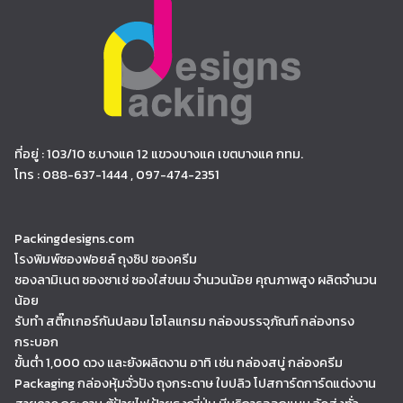
ที่อยู่ : 103/10 ซ.บางแค 12 แขวงบางแค เขตบางแค กทม.
โทร : 088-637-1444 , 097-474-2351
Packingdesigns.com
โรงพิมพ์ซองฟอยล์ ถุงซิป ซองครีม
ซองลามิเนต ซองซาเช่ ซองใส่ขนม จำนวนน้อย คุณภาพสูง ผลิตจำนวน
น้อย
รับทำ สติ๊กเกอร์กันปลอม โฮโลแกรม กล่องบรรจุภัณฑ์ กล่องทรง
กระบอก
ขั้นต่ำ 1,000 ดวง และยังผลิตงาน อาทิ เช่น กล่องสบู่ กล่องครีม
Packaging กล่องหุ้มจั่วปัง ถุงกระดาษ ใบปลิว โปสการ์ดการ์ดแต่งงาน