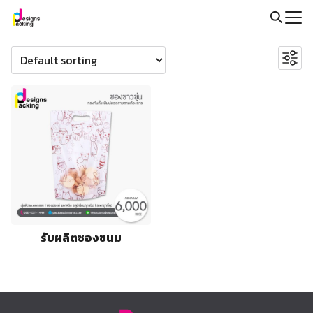
Skip
to
Search
Search
content
for:
for:
@packingdesigns
รับผลิตซองขนม