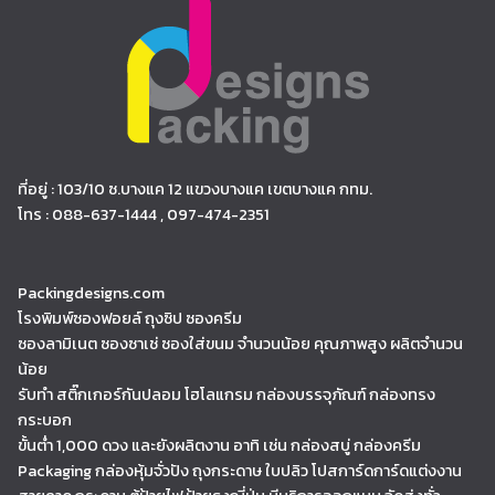
ที่อยู่ : 103/10 ซ.บางแค 12 แขวงบางแค เขตบางแค กทม.
โทร : 088-637-1444 , 097-474-2351
Packingdesigns.com
โรงพิมพ์ซองฟอยล์ ถุงซิป ซองครีม
ซองลามิเนต ซองซาเช่ ซองใส่ขนม จำนวนน้อย คุณภาพสูง ผลิตจำนวน
น้อย
รับทำ สติ๊กเกอร์กันปลอม โฮโลแกรม กล่องบรรจุภัณฑ์ กล่องทรง
กระบอก
ขั้นต่ำ 1,000 ดวง และยังผลิตงาน อาทิ เช่น กล่องสบู่ กล่องครีม
Packaging กล่องหุ้มจั่วปัง ถุงกระดาษ ใบปลิว โปสการ์ดการ์ดแต่งงาน