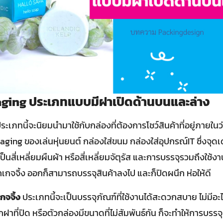
aging ประเภทแบบมีฝาเปิดด้านบนและล่าง
ระเภทนี้จะนิยมนำมาใช้กับกล่องที่ต้องการโชว์สินค้าที่อยู่ภายในว
aging ของเล่นหุ่นยนต์ กล่องใส่ขนม กล่องใส่อุปกรณ์IT ซึ่งจุ
็นสี่เหลี่ยมผืนผ้า หรือสี่เหลี่ยมจัตุรัส และการบรรจุรวมถึงใช้งา
จจิ้ง ออกก็สามารถบรรจุสินค้าลงไป และก็ปิดผนึก ห่อให้ดี
จจิ้ง
ประเภทนี้จะเป็นบรรจุภัณฑ์ที่ใช้งานได้สะดวกสบาย ไม่มีอะไ
หากฝาที่ปิด หรือตัวกล่องมีขนาดที่ไม่สัมพันธ์กัน ก็จะทำให้การบรร