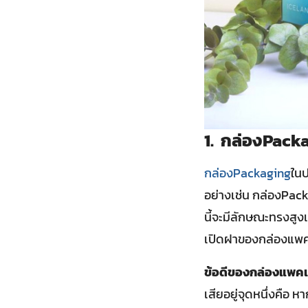
1. กล่องPack
กล่องPackaging
ในป
อย่างเช่น กล่องPack
นี้จะมีลักษณะทรงสูงเป
เปิดฝาของกล่องแพคเก
ข้อดีของกล่องแพคเก
เสียอยู่จุดหนึ่งคือ 