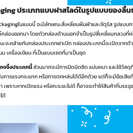
aging ประเภทแบบฝาสไลด์ในรูปแบบของลิ้น
gingในแบบนี้ จะมีลักษณะสี่เหลี่ยมผืนผ้าและจัตุรัส รูปแบบกา
กล่องออกมา โดยตัวกล่องด้านนอกจำเป็นรูปสี่เหลี่ยมกลวงที่ห่อ
ษณะจะคล้ายกับกล่องประเภทฝาเปิด กล่องประเภทนี้จะเปิดจากด้
นม เครื่องเขียน ที่เป็นแบบเซตที่มาเป็นชุด
จจิ้งประเภทนี้
ส่วนมากจะมีการปิดมิดชิด แน่นหนา และใช้วัสดุท
ารแรงกระแทก หรือการตกหล่นได้ดีอีกด้วย แต่ก็จะมีข้อเสียที
 เพราะหากเปิดแรง หรือกะระยะไม่ดี ก็อาจจะทำให้สินค้าที่บรรจุ
ได้