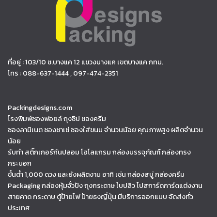
ที่อยู่ : 103/10 ซ.บางแค 12 แขวงบางแค เขตบางแค กทม.
โทร : 088-637-1444 , 097-474-2351
Packingdesigns.com
โรงพิมพ์ซองฟอยล์ ถุงซิป ซองครีม
ซองลามิเนต ซองซาเช่ ซองใส่ขนม จำนวนน้อย คุณภาพสูง ผลิตจำนวน
น้อย
รับทำ สติ๊กเกอร์กันปลอม โฮโลแกรม กล่องบรรจุภัณฑ์ กล่องทรง
กระบอก
ขั้นต่ำ 1,000 ดวง และยังผลิตงาน อาทิ เช่น กล่องสบู่ กล่องครีม
Packaging กล่องหุ้มจั่วปัง ถุงกระดาษ ใบปลิว โปสการ์ดการ์ดแต่งงาน
สายคาด กระดาษ ตู้ป้ายไฟ ป้ายธงญี่ปุ่น มีบริการออกแบบ จัดส่งทั่ว
ประเทศ