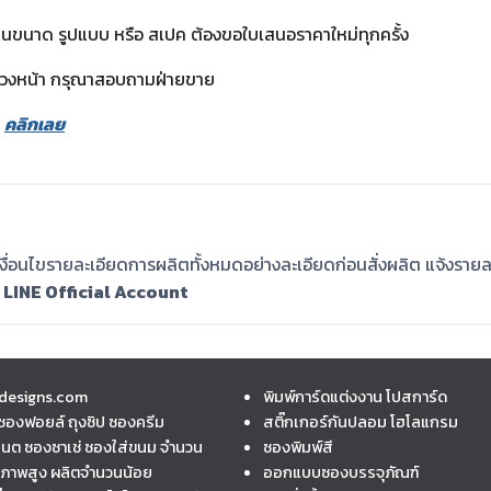
ลี่ยนขนาด รูปแบบ หรือ สเปค ต้องขอใบเสนอราคาใหม่ทุกครั้ง
บล่วงหน้า กรุณาสอบถามฝ่ายขาย
น
คลิกเลย
่อนไขรายละเอียดการผลิตทั้งหมดอย่างละเอียดก่อนสั่งผลิต แจ้งรายล
ย
LINE Official Account
designs.com
พิมพ์การ์ดแต่งงาน โปสการ์ด
ซองฟอยล์ ถุงซิป ซองครีม
สติ๊กเกอร์กันปลอม โฮโลแกรม
เนต ซองซาเช่ ซองใส่ขนม จำนวน
ซองพิมพ์สี
ณภาพสูง ผลิตจำนวนน้อย
ออกแบบซองบรรจุภัณฑ์