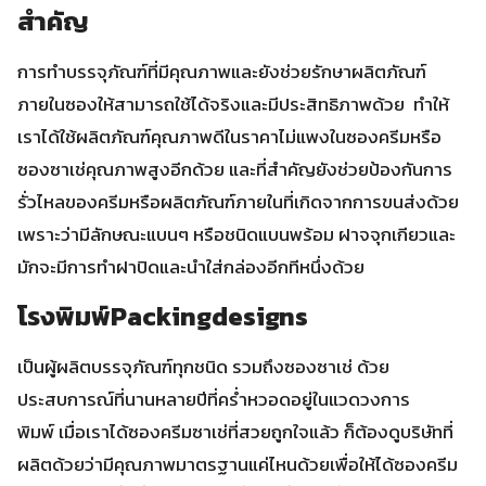
สำคัญ
การทำบรรจุภัณฑ์ที่มีคุณภาพและยังช่วยรักษาผลิตภัณฑ์
ภายในซองให้สามารถใช้ได้จริงและมีประสิทธิภาพด้วย ทำให้
เราได้ใช้ผลิตภัณฑ์คุณภาพดีในราคาไม่แพงในซองครีมหรือ
ซองซาเช่คุณภาพสูงอีกด้วย และที่สำคัญยังช่วยป้องกันการ
รั่วไหลของครีมหรือผลิตภัณฑ์ภายในที่เกิดจากการขนส่งด้วย
เพราะว่ามีลักษณะแบนๆ หรือชนิดแบนพร้อม ฝาจจุกเกียวและ
มักจะมีการทำฝาปิดและนำใส่กล่องอีกทีหนึ่งด้วย
โรงพิมพ์Packingdesigns
เป็นผู้ผลิตบรรจุภัณฑ์ทุกชนิด รวมถึงซองซาเช่ ด้วย
ประสบการณ์ที่นานหลายปีที่คร่ำหวอดอยู่ในแวดวงการ
พิมพ์ เมื่อเราได้ซองครีมซาเช่ที่สวยถูกใจแล้ว ก็ต้องดูบริษัทที่
ผลิตด้วยว่ามีคุณภาพมาตรฐานแค่ไหนด้วยเพื่อให้ได้ซองครีม