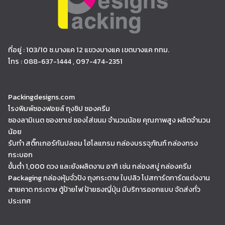
ที่อยู่ : 103/10 ซ.บางแค 12 แขวงบางแค เขตบางแค กทม.
โทร : 088-637-1444 , 097-474-2351
Packingdesigns.com
โรงพิมพ์ซองฟอยล์ ถุงซิป ซองครีม
ซองลามิเนต ซองซาเช่ ซองใส่ขนม จำนวนน้อย คุณภาพสูง ผลิตจำนวน
น้อย
รับทำ สติ๊กเกอร์กันปลอม โฮโลแกรม กล่องบรรจุภัณฑ์ กล่องทรง
กระบอก
ขั้นต่ำ 1,000 ดวง และยังผลิตงาน อาทิ เช่น กล่องสบู่ กล่องครีม
Packaging กล่องหุ้มจั่วปัง ถุงกระดาษ ใบปลิว โปสการ์ดการ์ดแต่งงาน
สายคาด กระดาษ ตู้ป้ายไฟ ป้ายธงญี่ปุ่น มีบริการออกแบบ จัดส่งทั่ว
ประเทศ