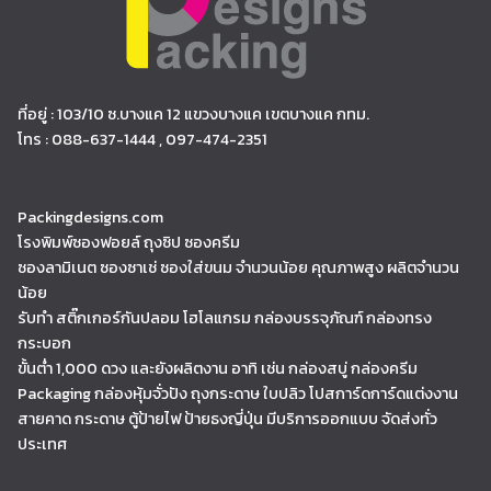
ที่อยู่ : 103/10 ซ.บางแค 12 แขวงบางแค เขตบางแค กทม.
โทร : 088-637-1444 , 097-474-2351
Packingdesigns.com
โรงพิมพ์ซองฟอยล์ ถุงซิป ซองครีม
ซองลามิเนต ซองซาเช่ ซองใส่ขนม จำนวนน้อย คุณภาพสูง ผลิตจำนวน
น้อย
รับทำ สติ๊กเกอร์กันปลอม โฮโลแกรม กล่องบรรจุภัณฑ์ กล่องทรง
กระบอก
ขั้นต่ำ 1,000 ดวง และยังผลิตงาน อาทิ เช่น กล่องสบู่ กล่องครีม
Packaging กล่องหุ้มจั่วปัง ถุงกระดาษ ใบปลิว โปสการ์ดการ์ดแต่งงาน
สายคาด กระดาษ ตู้ป้ายไฟ ป้ายธงญี่ปุ่น มีบริการออกแบบ จัดส่งทั่ว
ประเทศ