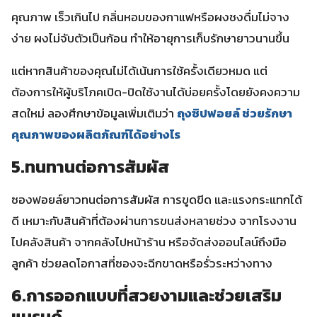
คุณภาพ เร็วเกินไป กลิ่นหอมของกาแฟหรือผงชงดื่มไม่จาง
ง่าย ผงไม่จับตัวเป็นก้อน ทำให้อายุการเก็บรักษายาวนานขึ้น
แต่หากสินค้าของคุณไม่ได้เน้นการใช้ครั้งเดียวหมด แต่
ต้องการให้ผู้บริโภคเปิด-ปิดใช้งานได้บ่อยครั้งโดยยังคงความ
สดใหม่ ลองศึกษาข้อมูลเพิ่มเติมว่า
ถุงซิปฟอยล์ ช่วยรักษา
คุณภาพของผลิตภัณฑ์ได้อย่างไร
5.ทนทานต่อการสัมผัส
ซองฟอยล์ยาวทนต่อการสัมผัส การขูดขีด และแรงกระแทกได้
ดี เหมาะกับสินค้าที่ต้องผ่านการขนส่งหลายช่วง จากโรงงาน
ไปคลังสินค้า จากคลังไปหน้าร้าน หรือจัดส่งออนไลน์ถึงมือ
ลูกค้า ช่วยลดโอกาสที่ซองจะฉีกขาดหรือรั่วระหว่างทาง
6.การออกแบบที่สวยงามและช่วยเสริม
แบรนด์