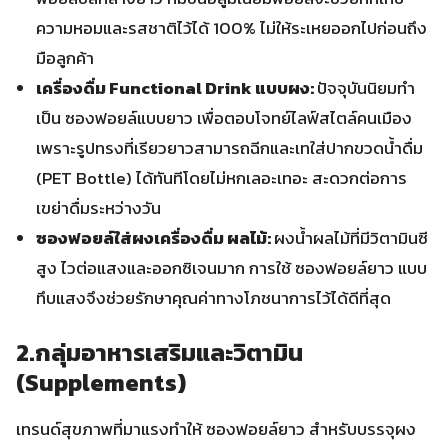
ความหอมและรสชาติไว้ได้ 100% ไม่ให้ระเหยออกไปก่อนถึง
มือลูกค้า
เครื่องดื่ม Functional Drink แบบผง:
ปัจจุบันนิยมทำ
เป็น ซองฟอยล์แบบยาว เพื่อตอบโจทย์ไลฟ์สไตล์คนเมือง
เพราะรูปทรงที่เรียวยาวสามารถฉีกและเทใส่ปากขวดน้ำดื่ม
(PET Bottle) ได้ทันทีโดยไม่หกเลอะเทอะ สะดวกต่อการ
เขย่าดื่มระหว่างวัน
ซองฟอยล์ใส่ผงเครื่องดื่ม ผลไม้:
ผงน้ำผลไม้ที่มีวิตามินซี
สูง ไวต่อแสงและออกซิเจนมาก การใช้ ซองฟอยล์ยาว แบบ
ทึบแสงจึงช่วยรักษาคุณค่าทางโภชนาการไว้ได้ดีที่สุด
2.กลุ่มอาหารเสริมและวิตามิน
(Supplements)
เทรนด์สุขภาพที่มาแรงทำให้ ซองฟอยล์ยาว สำหรับบรรจุผง