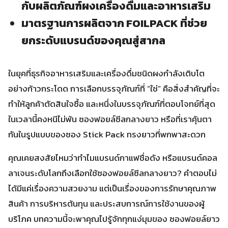
กับผลิตภัณฑ์ผงเครื่องดื่มและอาหารเสริม
มาตรฐานการผลิตจาก FOILPACK ที่ช่วย
ยกระดับแบรนด์ของคุณสู่สากล
ในยุคที่ธุรกิจอาหารเสริมและเครื่องดื่มชนิดผงกำลังเติบโต
อย่างก้าวกระโดด การเลือกบรรจุภัณฑ์ที่ “ใช่” คือสิ่งสำคัญที่จะ
ทำให้ลูกค้าตัดสินใจซื้อ และหนึ่งในบรรจุภัณฑ์ที่ตอบโจทย์ที่สุด
ในเวลานี้คงหนีไม่พ้น ซองฟอยล์ซีลกลางยาว หรือที่เราคุ้นตา
กันในรูปแบบของซอง Stick Pack ทรงยาวที่พกพาสะดวก
คุณเคยสงสัยไหมว่าทำไมแบรนด์กาแฟชื่อดัง หรือแบรนด์คอล
ลาเจนระดับโลกถึงเลือกใช้ซองฟอยล์ซีลกลางยาว? คำตอบไม่
ได้มีแค่เรื่องความสวยงาม แต่เป็นเรื่องของการรักษาคุณภาพ
สินค้า การบริหารต้นทุน และประสบการณ์การใช้งานของผู้
บริโภค บทความนี้จะพาคุณไปรู้จักทุกแง่มุมของ ซองฟอยล์ยาว