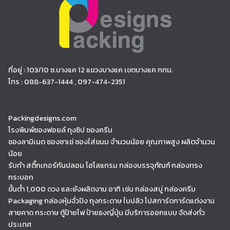
ที่อยู่ : 103/10 ซ.บางแค 12 แขวงบางแค เขตบางแค กทม.
โทร : 088-637-1444 , 097-474-2351
Packingdesigns.com
โรงพิมพ์ซองฟอยล์ ถุงซิป ซองครีม
ซองลามิเนต ซองซาเช่ ซองใส่ขนม จำนวนน้อย คุณภาพสูง ผลิตจำนวน
น้อย
รับทำ สติ๊กเกอร์กันปลอม โฮโลแกรม กล่องบรรจุภัณฑ์ กล่องทรง
กระบอก
ขั้นต่ำ 1,000 ดวง และยังผลิตงาน อาทิ เช่น กล่องสบู่ กล่องครีม
Packaging กล่องหุ้มจั่วปัง ถุงกระดาษ ใบปลิว โปสการ์ดการ์ดแต่งงาน
สายคาด กระดาษ ตู้ป้ายไฟ ป้ายธงญี่ปุ่น มีบริการออกแบบ จัดส่งทั่ว
ประเทศ