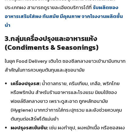
ประเภทผง สามารถดูรายละเอียดบริการได้ที่
รับผลิตซอง
อาหารเสริมใส่ผง ทันสมัย มีคุณภาพ จากโรงงานผลิตชั้น
นำ
3.กลุ่มเครื่องปรุงและอาหารแห้ง
(Condiments & Seasonings)
ในยุค Food Delivery เติบโต ซองซีลกลางยาวเข้ามามีบทบาท
สำคัญในการควบคุมต้นทุนและสุขอนามัย
เครื่องปรุงรส:
น้ำตาลทราย, ครีมเทียม, เกลือ, พริกไทย
หรือพริกป่น สำหรับร้านอาหารและโรงแรม นิยมใช้ซอง
ฟอยล์ซีลกลางยาว เพราะดูสะอาด ถูกหลักอนามัย
(Hygiene) มากกว่าการใส่กระปุกรวม และยังช่วยควบคุม
ต้นทุนต่อเสิร์ฟได้แม่นยำ
ผงปรุงรสเข้มข้น:
เช่น ผงทำซุป, ผงหมักเนื้อ หรือซอสผง