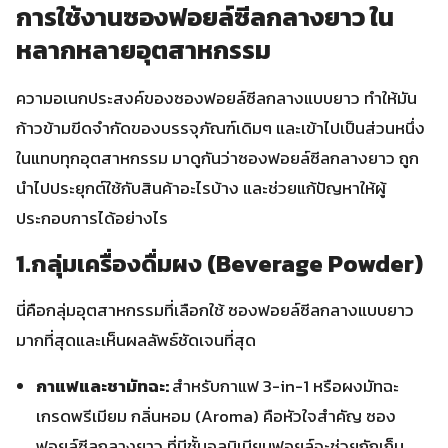
การใช้งานซองฟอยล์ซีลกลางยาว ใน
หลากหลายอุตสาหกรรม
ความอเนกประสงค์ของซองฟอยล์ซีลกลางแบบยาว ทำให้มัน
ก้าวข้ามขีดจำกัดของบรรจุภัณฑ์เดิมๆ และเข้าไปเป็นส่วนหนึ่ง
ในแทบทุกอุตสาหกรรม มาดูกันว่าซองฟอยล์ซีลกลางยาว ถูก
นำไปประยุกต์ใช้กับสินค้าอะไรบ้าง และช่วยแก้ปัญหาให้ผู้
ประกอบการได้อย่างไร
1.กลุ่มเครื่องดื่มผง (Beverage Powder)
นี่คือกลุ่มอุตสาหกรรมที่เลือกใช้ ซองฟอยล์ซีลกลางแบบยาว
มากที่สุดและเห็นผลลัพธ์ชัดเจนที่สุด
กาแฟและชามัทฉะ:
สำหรับกาแฟ 3-in-1 หรือผงมัทฉะ
เกรดพรีเมียม กลิ่นหอม (Aroma) คือหัวใจสำคัญ ซอง
ฟอยล์ซีลกลางยาว ที่มีชั้นอลูมิเนียมฟอยล์จะช่วยกักเก็บ