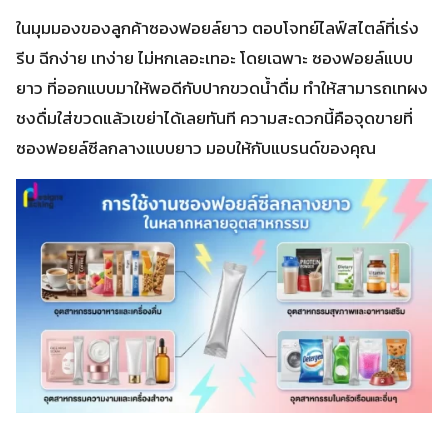
ในมุมมองของลูกค้าซองฟอยล์ยาว ตอบโจทย์ไลฟ์สไตล์ที่เร่ง
รีบ ฉีกง่าย เทง่าย ไม่หกเลอะเทอะ โดยเฉพาะ ซองฟอยล์แบบ
ยาว ที่ออกแบบมาให้พอดีกับปากขวดน้ำดื่ม ทำให้สามารถเทผง
ชงดื่มใส่ขวดแล้วเขย่าได้เลยทันที ความสะดวกนี้คือจุดขายที่
ซองฟอยล์ซีลกลางแบบยาว มอบให้กับแบรนด์ของคุณ