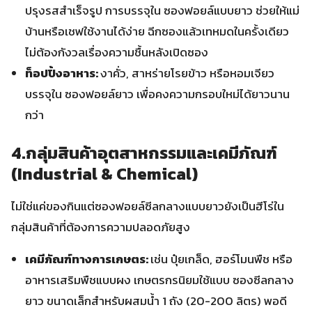
ปรุงรสสำเร็จรูป การบรรจุใน ซองฟอยล์แบบยาว ช่วยให้แม่
บ้านหรือเชฟใช้งานได้ง่าย ฉีกซองแล้วเทหมดในครั้งเดียว
ไม่ต้องกังวลเรื่องความชื้นหลังเปิดซอง
ท็อปปิ้งอาหาร:
งาคั่ว, สาหร่ายโรยข้าว หรือหอมเจียว
บรรจุใน ซองฟอยล์ยาว เพื่อคงความกรอบใหม่ได้ยาวนาน
กว่า
4.กลุ่มสินค้าอุตสาหกรรมและเคมีภัณฑ์
(Industrial & Chemical)
ไม่ใช่แค่ของกินแต่ซองฟอยล์ซีลกลางแบบยาวยังเป็นฮีโร่ใน
กลุ่มสินค้าที่ต้องการความปลอดภัยสูง
เคมีภัณฑ์ทางการเกษตร:
เช่น ปุ๋ยเกล็ด, ฮอร์โมนพืช หรือ
อาหารเสริมพืชแบบผง เกษตรกรนิยมใช้แบบ ซองซีลกลาง
ยาว ขนาดเล็กสำหรับผสมน้ำ 1 ถัง (20-200 ลิตร) พอดี