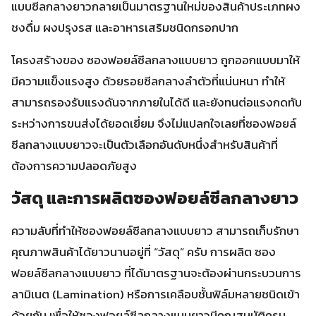
แบบซีลกลางยาวกลายเป็นมาตรฐานใหม่ของสินค้าประเภทผง
ชงดื่ม ผงปรุงรส และอาหารเสริมชนิดกรอกปาก
โครงสร้างของ ซองฟอยล์ซีลกลางแบบยาว ถูกออกแบบมาให้
มีความแข็งแรงสูง ด้วยรอยซีลกลางลำตัวที่แน่นหนา ทำให้
สามารถรองรับแรงดันจากภายในได้ดี และยังทนต่อแรงกดทับ
ระหว่างการขนส่งได้ยอดเยี่ยม จึงไม่แปลกใจเลยที่ซองฟอยล์
ซีลกลางแบบยาวจะเป็นตัวเลือกอันดับหนึ่งสำหรับสินค้าที่
ต้องการความปลอดภัยสูง
วัสดุ และการผลิตซองฟอยล์ซีลกลางยาว
ความลับที่ทำให้ซองฟอยล์ซีลกลางแบบยาว สามารถเก็บรักษา
คุณภาพสินค้าได้ยาวนานอยู่ที่ “วัสดุ” ครับ การผลิต ซอง
ฟอยล์ซีลกลางแบบยาว ที่ได้มาตรฐานจะต้องผ่านกระบวนการ
ลามิเนต (Lamination) หรือการเคลือบชั้นฟิล์มหลายชนิดเข้า
ด้วยกัน เพื่อให้ซองฟอยล์ซีลกลางแบบยาวมีคุณสมบัติครบ