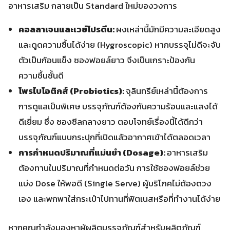
อาหารเสริม กลายเป็น Standard ใหม่ของวงการ
คอลลาเจนและเวย์โปรตีน:
ผงเหล่านี้มักมีความละเอียดสูง
และดูดความชื้นได้ง่าย (Hygroscopic) หากบรรจุไม่ดีจะจับ
ตัวเป็นก้อนแข็ง ซองฟอยล์ยาว จึงเป็นเกราะป้องกัน
ความชื้นชั้นดี
โพรไบโอติกส์ (Probiotics):
จุลินทรีย์เหล่านี้ต้องการ
การดูแลเป็นพิเศษ บรรจุภัณฑ์ต้องกันความร้อนและแสงได้
ดีเยี่ยม ซึ่ง ซองซีลกลางยาว ตอบโจทย์เรื่องนี้ได้ดีกว่า
บรรจุภัณฑ์แบบกระปุกที่เปิดแล้วอากาศเข้าได้ตลอดเวลา
การกำหนดปริมาณที่แม่นยำ (Dosage):
อาหารเสริม
ต้องทานในปริมาณที่กำหนดต่อวัน การใช้ซองฟอยล์ช่วย
แบ่ง Dose ให้พอดี (Single Serve) ผู้บริโภคไม่ต้องตวง
เอง และพกพาใส่กระเป๋าไปทานที่ฟิตเนสหรือที่ทำงานได้ง่าย
หากคุณกำลังมองหาผู้ผลิตบรรจุภัณฑ์สำหรับผลิตภัณฑ์