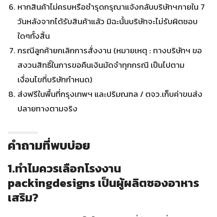
หากสินค้าไม่ครบหรือชำรุดกรุณาแจ้งกลับบริษัทฯภายใน 7
วันหลังจากได้รับสินค้าแล้ว มิฉะนั้นบริษัทจะไม่รับผิตชอบ
ใดๆทั้งสิ้น
กรณีลูกค้ายกเลิกการสั่งงาน (หมายเหตุ : ทางบริษัทฯ ขอ
สงวนสิทธิ์ในการขอคืนเงินมัดจำทุกกรณี เป็นไปตาม
เงื่อนไขที่บริษัทกำหนด)
ส่งฟรีในพื้นที่กรุงเทพฯ และปริมณฑล / ตจว.เก็บค่าขนส่ง
ปลายทางตามจริง
คำถามที่พบบ่อย
1.ทำไมควรเลือกโรงงาน
packingdesigns เป็นผู้ผลิตซองอาหาร
เสริม?