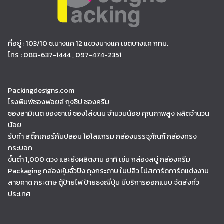
ที่อยู่ : 103/10 ซ.บางแค 12 แขวงบางแค เขตบางแค กทม.
โทร : 088-637-1444 , 097-474-2351
Packingdesigns.com
โรงพิมพ์ซองฟอยล์ ถุงซิป ซองครีม
ซองลามิเนต ซองซาเช่ ซองใส่ขนม จำนวนน้อย คุณภาพสูง ผลิตจำนวน
น้อย
รับทำ สติ๊กเกอร์กันปลอม โฮโลแกรม กล่องบรรจุภัณฑ์ กล่องทรง
กระบอก
ขั้นต่ำ 1,000 ดวง และยังผลิตงาน อาทิ เช่น กล่องสบู่ กล่องครีม
Packaging กล่องหุ้มจั่วปัง ถุงกระดาษ ใบปลิว โปสการ์ดการ์ดแต่งงาน
สายคาด กระดาษ ตู้ป้ายไฟ ป้ายธงญี่ปุ่น มีบริการออกแบบ จัดส่งทั่ว
ประเทศ