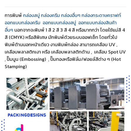
การพิมพ์
กล่องสบู่ กล่องครีม
กล่องอื่นๆ
กล่องกระดาษคราฟท์
ออกแบบกล่องครีม
ออกแบบกล่องสบู่
ออกแบบกล่องสินค้า
อื่นๆ
นอกจากจะพิมพ์ 1 สี 2 สี 3 สี 4 สี หรือมากกว่า โดยใช้แม่สี 4
สี (CMYK) หรือสีพิเศษ มักพิมพ์ด้วยระบบออฟเซ็ท โดยทั่วไป
พิมพ์ด้านนอกหน้าเดียว งานพิมพ์กล่อง สามารถเคลือบ UV ,
เคลือบพลาสติกเงา หรือ เคลือบพลาสติกด้าน , เคลือบ Spot UV
, ปั๊มนูน (Embossing) , ปั๊มทองหรือฟิล์ม/ฟอยล์สีต่าง ๆ (Hot
Stamping)