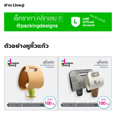
ผ่าน Line@
ตัวอย่างหูหิ้วแก้ว