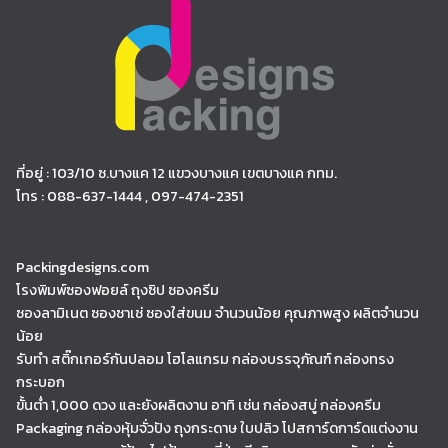
ที่อยู่ : 103/10 ซ.บางแค 12 แขวงบางแค เขตบางแค กทม.
โทร : 088-637-1444 , 097-474-2351
Packingdesigns.com
โรงพิมพ์ซองฟอยล์ ถุงซิป ซองครีม
ซองลามิเนต ซองซาเช่ ซองใส่ขนม จำนวนน้อย คุณภาพสูง ผลิตจำนวน
น้อย
รับทำ สติ๊กเกอร์กันปลอม โฮโลแกรม กล่องบรรจุภัณฑ์ กล่องทรง
กระบอก
ขั้นต่ำ 1,000 ดวง และยังผลิตงาน อาทิ เช่น กล่องสบู่ กล่องครีม
Packaging กล่องหุ้มจั่วปัง ถุงกระดาษ ใบปลิว โปสการ์ดการ์ดแต่งงาน