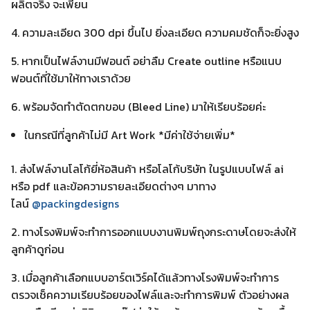
ผลิตจริง จะเพี้ยน
4. ความละเอียด 300 dpi ขึ้นไป ยิ่งละเอียด ความคมชัดก็จะยิ่งสูง
5. หากเป็นไฟล์งานมีฟอนต์ อย่าลืม Create outline หรือแนบ
ฟอนต์ที่ใช้มาให้ทางเราด้วย
6. พร้อมจัดทำตัดตกขอบ (Bleed Line) มาให้เรียบร้อยค่ะ
ในกรณีที่ลูกค้าไม่มี Art Work *มีค่าใช้จ่ายเพิ่ม*
1. ส่งไฟล์งานโลโก้ยี่ห้อสินค้า หรือโลโก้บริษัท ในรูปแบบไฟล์ ai
หรือ pdf และข้อความรายละเอียดต่างๆ มาทาง
ไลน์
@packingdesigns
2. ทางโรงพิมพ์จะทำการออกแบบงานพิมพ์ถุงกระดาษโดยจะส่งให้
ลูกค้าดูก่อน
3. เมื่อลูกค้าเลือกแบบอาร์ตเวิร์คได้แล้วทางโรงพิมพ์จะทำการ
ตรวจเช็คความเรียบร้อยของไฟล์และจะทำการพิมพ์ ตัวอย่างผล