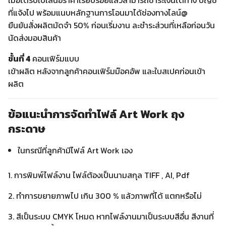
เมื่อได้รับใบเสนอราคาเรียบร้อยแล้วสามารถชำระเงินได้ทาง บัญชี
ที่แจ้งไป พร้อมแนบหลักฐานการโอนมาได้ช่องทางไลน์@
ยืนยันสั่งผลิตมัดจำ
50%
ก่อนเริ่มงาน ละชำระส่วนที่เหลือก่อนวัน
นัดส่งมอบสินค้า
ขั้นที่ 4
คอนเฟิร์มแบบ
เข้าผลิต หลังจากลูกค้าคอนเฟิร์มม๊อคอัพ และใบสเปคก่อนเข้า
ผลิต
ข้อแนะนำการจัดทำไฟล์ Art Work ถุง
กระดาษ
ในกรณีที่ลูกค้ามีไฟล์ Art Work เอง
1. การพิมพ์ไฟล์งาน ไฟล์ต้องเป็นนามสกุล TIFF , AI, Pdf
2. ทำการขยายภาพไป เกิน 300 % แล้วภาพที่ได้ แตกหรือไม่
3. สีเป็นระบบ CMYK โหมด หากไฟล์งานมาเป็นระบบสีอื่น สีงานที่