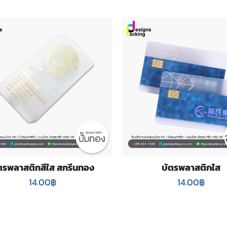
ตรพลาสติกสีใส สกรีนทอง
บัตรพลาสติกใส
14.00
฿
14.00
฿