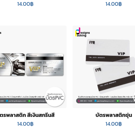
14.00
฿
14.00
฿
ัตรพลาสติก สีเงินสกรีนสี
บัตรพลาสติกขุ่น
14.00
฿
14.00
฿