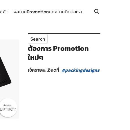
ูกค้า
ผลงาน
Promotion
บทความ
ติดต่อเรา
Search
for:
ต้องการ Promotion
ใหม่ๆ
เช็ครายละเอียดที่
@packingdesigns