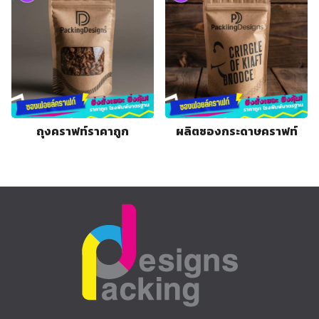
ถุงคราฟท์ราคาถูก
ผลิตซองกระดาษคราฟท์