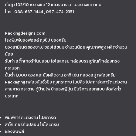
ที่อยู่ : 103/10 ซ.บางแค 12 แขวงบางแค เขตบางแค กทม.
โทร : 088-637-1444 , 097-474-2351
Packingdesigns.com
โรงพิมพ์ซองฟอยล์ ถุงซิป ซองครีม
ซองลามิเนต ซองซาเช่ ซองใส่ขนม จำนวนน้อย คุณภาพสูง ผลิตจำนวน
น้อย
รับทำ สติ๊กเกอร์กันปลอม โฮโลแกรม กล่องบรรจุภัณฑ์ กล่องทรง
กระบอก
ขั้นต่ำ 1,000 ดวง และยังผลิตงาน อาทิ เช่น กล่องสบู่ กล่องครีม
Packaging กล่องหุ้มจั่วปัง ถุงกระดาษ ใบปลิว โปสการ์ดการ์ดแต่งงาน
สายคาด กระดาษ ตู้ป้ายไฟ ป้ายธงญี่ปุ่น มีบริการออกแบบ จัดส่งทั่ว
ประเทศ
พิมพ์การ์ดแต่งงาน โปสการ์ด
สติ๊กเกอร์กันปลอม โฮโลแกรม
ซองพิมพ์สี