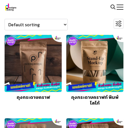
Skip
to
Search
Search
content
for:
for:
@packingdesigns
ถุงกระดาษคราฟ
ถุงกระดาษคราฟท์ พิมพ์
โลโก้