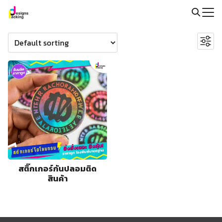
Skip
to
Search
Search
content
for:
for:
@packingdesigns
สติ๊กเกอร์กันปลอมติด
สินค้า