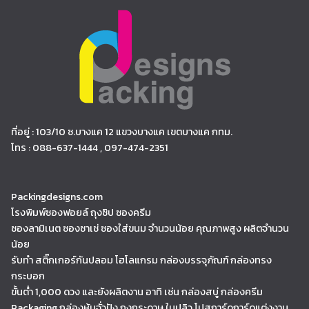
ที่อยู่ : 103/10 ซ.บางแค 12 แขวงบางแค เขตบางแค กทม.
โทร : 088-637-1444 , 097-474-2351
Packingdesigns.com
โรงพิมพ์ซองฟอยล์ ถุงซิป ซองครีม
ซองลามิเนต ซองซาเช่ ซองใส่ขนม จำนวนน้อย คุณภาพสูง ผลิตจำนวน
น้อย
รับทำ สติ๊กเกอร์กันปลอม โฮโลแกรม กล่องบรรจุภัณฑ์ กล่องทรง
กระบอก
ขั้นต่ำ 1,000 ดวง และยังผลิตงาน อาทิ เช่น กล่องสบู่ กล่องครีม
Packaging กล่องหุ้มจั่วปัง ถุงกระดาษ ใบปลิว โปสการ์ดการ์ดแต่งงาน