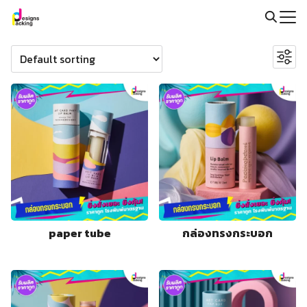
Skip
to
Search
Search
content
for:
for:
@packingdesigns
paper tube
กล่องทรงกระบอก