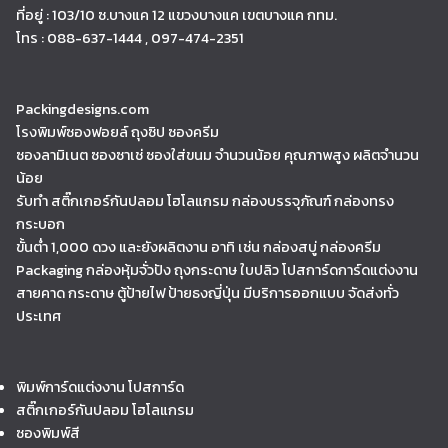
ที่อยู่ : 103/10 ซ.บางแค 12 แขวงบางแค เขตบางแค กทม.
โทร : 088-637-1444 , 097-474-2351
Packingdesigns.com
โรงพิมพ์ซองฟอยล์ ถุงซิป ซองครีม
ซองลามิเนต ซองซาเช่ ซองใส่ขนม จำนวนน้อย คุณภาพสูง ผลิตจำนวน
น้อย
รับทำ สติ๊กเกอร์กันปลอม โฮโลแกรม กล่องบรรจุภัณฑ์ กล่องทรง
กระบอก
ขั้นต่ำ 1,000 ดวง และยังผลิตงาน อาทิ เช่น กล่องสบู่ กล่องครีม
Packaging กล่องหุ้มจั่วปัง ถุงกระดาษ ใบปลิว โปสการ์ดการ์ดแต่งงาน
สายคาด กระดาษ ตู้ป้ายไฟ ป้ายธงญี่ปุ่น มีบริการออกแบบ จัดส่งทั่ว
ประเทศ
พิมพ์การ์ดแต่งงาน โปสการ์ด
สติ๊กเกอร์กันปลอม โฮโลแกรม
ซองพิมพ์สี