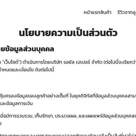
หน้าแรก
สินค้า
รีวิวจากล
arch
นโยบายความเป็นส่วนตัว
:
ผยข้อมูลส่วนบุคคล
“เว็บไซต์”) ดำเนินการโดยบริษัท รอยัล เปเปอร์ จำกัด (ต่อไปนี้จะเรียกว่
กำหนดและเงื่อนไข ดังต่อไปนี้
ุ้มครองข้อมูลของลูกค้าอย่างเต็มที่ ในยุคดิจิทัลที่ข้อมูลส่วนบุคคลส
ละข้อมูลการเงิน
ถือเมื่อมีการรวบรวม, เก็บรักษา, ประมวลผล, และเผยแพร่ข้อมูลส่วนบุคค
ง
บัติตามกฎหมายและมาตรฐานความปลอดภัยของข้อมูลจึงเป็นสิ่งที่เราไม่สาม