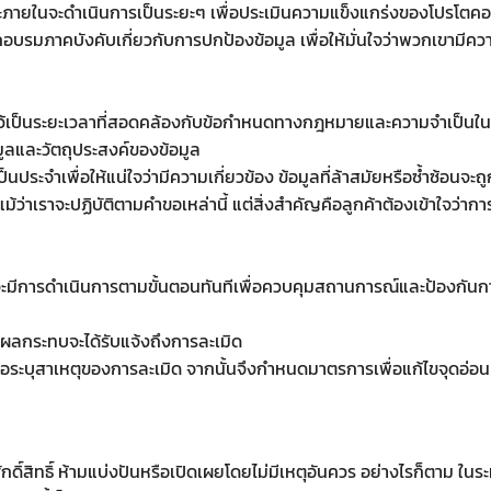
ยในจะดำเนินการเป็นระยะๆ เพื่อประเมินความแข็งแกร่งของโปรโตค
รมภาคบังคับเกี่ยวกับการปกป้องข้อมูล เพื่อให้มั่นใจว่าพวกเขามีความร
าไว้เป็นระยะเวลาที่สอดคล้องกับข้อกำหนดทางกฎหมายและความจำเป็นในกา
้อมูลและวัตถุประสงค์ของข้อมูล
็นประจำเพื่อให้แน่ใจว่ามีความเกี่ยวข้อง ข้อมูลที่ล้าสมัยหรือซ้ำซ้อ
 แม้ว่าเราจะปฏิบัติตามคำขอเหล่านี้ แต่สิ่งสำคัญคือลูกค้าต้องเข้าใ
 จะมีการดำเนินการตามขั้นตอนทันทีเพื่อควบคุมสถานการณ์และป้องกันการ
ับผลกระทบจะได้รับแจ้งถึงการละเมิด
ระบุสาเหตุของการละเมิด จากนั้นจึงกำหนดมาตรการเพื่อแก้ไขจุดอ่อนแ
นศักดิ์สิทธิ์ ห้ามแบ่งปันหรือเปิดเผยโดยไม่มีเหตุอันควร อย่างไรก็ตาม ใ