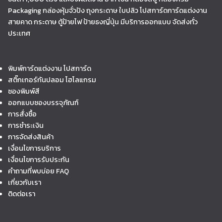
Packaging กล่องหุ้มจั่วปัง ถุงกระดาษ ใบปลิว โปสการ์ดการ์ดแต่งงาน
สายคาด กระดาษ ตู้ป้ายไฟ ป้ายธงญี่ปุ่น มีบริการออกแบบ จัดส่งทั่ว
ประเทศ
พิมพ์การ์ดแต่งงาน โปสการ์ด
สติ๊กเกอร์กันปลอม โฮโลแกรม
ซองพิมพ์สี
ออกแบบซองบรรจุภัณฑ์
การสั่งซื้อ
การชำระเงิน
การจัดส่งสินค้า
เงื่อนไขการบริการ
เงื่อนไขการรับประกัน
คำถามที่พบบ่อย FAQ
เกี่ยวกับเรา
ติดต่อเรา