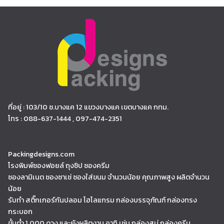
ที่อยู่ : 103/10 ซ.บางแค 12 แขวงบางแค เขตบางแค กทม.
โทร : 088-637-1444 , 097-474-2351
Packingdesigns.com
โรงพิมพ์ซองฟอยล์ ถุงซิป ซองครีม
ซองลามิเนต ซองซาเช่ ซองใส่ขนม จำนวนน้อย คุณภาพสูง ผลิตจำนวน
น้อย
รับทำ สติ๊กเกอร์กันปลอม โฮโลแกรม กล่องบรรจุภัณฑ์ กล่องทรง
กระบอก
ขั้นต่ำ 1,000 ดวง และยังผลิตงาน อาทิ เช่น กล่องสบู่ กล่องครีม