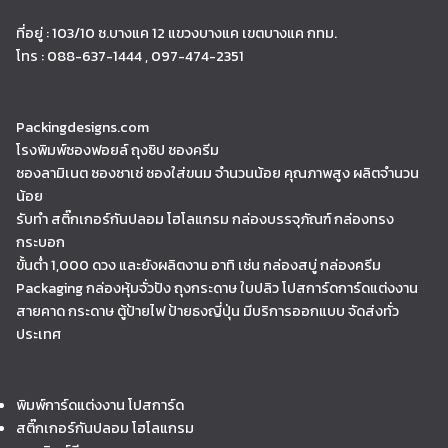
ที่อยู่ : 103/10 ซ.บางแค 12 แขวงบางแค เขตบางแค กทม.
โทร : 088-637-1444 , 097-474-2351
Packingdesigns.com
โรงพิมพ์ซองฟอยล์ ถุงซิป ซองครีม
ซองลามิเนต ซองซาเช่ ซองใส่ขนม จำนวนน้อย คุณภาพสูง ผลิตจำนวน
น้อย
รับทำ สติ๊กเกอร์กันปลอม โฮโลแกรม กล่องบรรจุภัณฑ์ กล่องทรง
กระบอก
ขั้นต่ำ 1,000 ดวง และยังผลิตงาน อาทิ เช่น กล่องสบู่ กล่องครีม
Packaging กล่องหุ้มจั่วปัง ถุงกระดาษ ใบปลิว โปสการ์ดการ์ดแต่งงาน
สายคาด กระดาษ ตู้ป้ายไฟ ป้ายธงญี่ปุ่น มีบริการออกแบบ จัดส่งทั่ว
ประเทศ
พิมพ์การ์ดแต่งงาน โปสการ์ด
สติ๊กเกอร์กันปลอม โฮโลแกรม