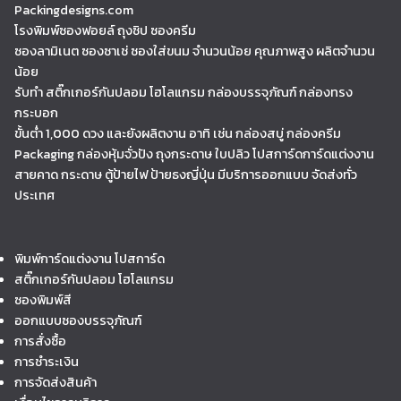
Packingdesigns.com
โรงพิมพ์ซองฟอยล์ ถุงซิป ซองครีม
ซองลามิเนต ซองซาเช่ ซองใส่ขนม จำนวนน้อย คุณภาพสูง ผลิตจำนวน
น้อย
รับทำ สติ๊กเกอร์กันปลอม โฮโลแกรม กล่องบรรจุภัณฑ์ กล่องทรง
กระบอก
ขั้นต่ำ 1,000 ดวง และยังผลิตงาน อาทิ เช่น กล่องสบู่ กล่องครีม
Packaging กล่องหุ้มจั่วปัง ถุงกระดาษ ใบปลิว โปสการ์ดการ์ดแต่งงาน
สายคาด กระดาษ ตู้ป้ายไฟ ป้ายธงญี่ปุ่น มีบริการออกแบบ จัดส่งทั่ว
ประเทศ
พิมพ์การ์ดแต่งงาน โปสการ์ด
สติ๊กเกอร์กันปลอม โฮโลแกรม
ซองพิมพ์สี
ออกแบบซองบรรจุภัณฑ์
การสั่งซื้อ
การชำระเงิน
การจัดส่งสินค้า