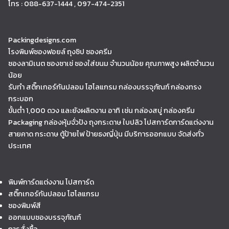
โทร : 088-637-1444 , 097-474-2351
Packingdesigns.com
โรงพิมพ์ซองฟอยล์ ถุงซิป ซองครีม
ซองลามิเนต ซองซาเช่ ซองใส่ขนม จำนวนน้อย คุณภาพสูง ผลิตจำนวน
น้อย
รับทำ สติ๊กเกอร์กันปลอม โฮโลแกรม กล่องบรรจุภัณฑ์ กล่องทรง
กระบอก
ขั้นต่ำ 1,000 ดวง และยังผลิตงาน อาทิ เช่น กล่องสบู่ กล่องครีม
Packaging กล่องหุ้มจั่วปัง ถุงกระดาษ ใบปลิว โปสการ์ดการ์ดแต่งงาน
สายคาด กระดาษ ตู้ป้ายไฟ ป้ายธงญี่ปุ่น มีบริการออกแบบ จัดส่งทั่ว
ประเทศ
พิมพ์การ์ดแต่งงาน โปสการ์ด
สติ๊กเกอร์กันปลอม โฮโลแกรม
ซองพิมพ์สี
ออกแบบซองบรรจุภัณฑ์