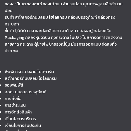
ซองลามิเนต ซองซาเช่ ซองใส่ขนม จำนวนน้อย คุณภาพสูง ผลิตจำนวน
น้อย
รับทำ สติ๊กเกอร์กันปลอม โฮโลแกรม กล่องบรรจุภัณฑ์ กล่องทรง
กระบอก
ขั้นต่ำ 1,000 ดวง และยังผลิตงาน อาทิ เช่น กล่องสบู่ กล่องครีม
Packaging กล่องหุ้มจั่วปัง ถุงกระดาษ ใบปลิว โปสการ์ดการ์ดแต่งงาน
สายคาด กระดาษ ตู้ป้ายไฟ ป้ายธงญี่ปุ่น มีบริการออกแบบ จัดส่งทั่ว
ประเทศ
พิมพ์การ์ดแต่งงาน โปสการ์ด
สติ๊กเกอร์กันปลอม โฮโลแกรม
ซองพิมพ์สี
ออกแบบซองบรรจุภัณฑ์
การสั่งซื้อ
การชำระเงิน
การจัดส่งสินค้า
เงื่อนไขการบริการ
เงื่อนไขการรับประกัน