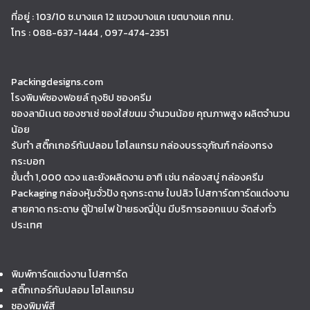
ที่อยู่ : 103/10 ซ.บางแค 12 แขวงบางแค เขตบางแค กทม.
โทร : 088-637-1444 , 097-474-2351
Packingdesigns.com
โรงพิมพ์ซองฟอยล์ ถุงซิป ซองครีม
ซองลามิเนต ซองซาเช่ ซองใส่ขนม จำนวนน้อย คุณภาพสูง ผลิตจำนวน
น้อย
รับทำ สติ๊กเกอร์กันปลอม โฮโลแกรม กล่องบรรจุภัณฑ์ กล่องทรง
กระบอก
ขั้นต่ำ 1,000 ดวง และยังผลิตงาน อาทิ เช่น กล่องสบู่ กล่องครีม
Packaging กล่องหุ้มจั่วปัง ถุงกระดาษ ใบปลิว โปสการ์ดการ์ดแต่งงาน
สายคาด กระดาษ ตู้ป้ายไฟ ป้ายธงญี่ปุ่น มีบริการออกแบบ จัดส่งทั่ว
ประเทศ
พิมพ์การ์ดแต่งงาน โปสการ์ด
สติ๊กเกอร์กันปลอม โฮโลแกรม
ซองพิมพ์สี