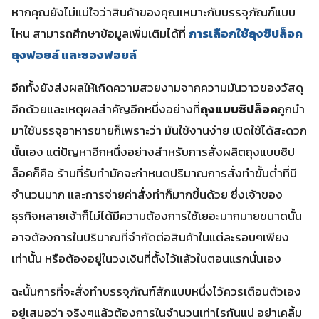
หากคุณยังไม่แน่ใจว่าสินค้าของคุณเหมาะกับบรรจุภัณฑ์แบบ
ไหน สามารถศึกษาข้อมูลเพิ่มเติมได้ที่
การเลือกใช้ถุงซิปล็อค
ถุงฟอยล์ และซองฟอยล์
อีกทั้งยังส่งผลให้เกิดความสวยงามจากความมันวาวของวัสดุ
อีกด้วยและเหตุผลสำคัญอีกหนึ่งอย่างที่
ถุงแบบซิปล็อค
ถูกนำ
มาใช้บรรจุอาหารขายก็เพราะว่า มันใช้งานง่าย เปิดใช้ได้สะดวก
นั้นเอง แต่ปัญหาอีกหนึ่งอย่างสำหรับการสั่งผลิตถุงแบบซิป
ล็อคก็คือ ร้านที่รับทำมักจะกำหนดปริมาณการสั่งทำขั้นต่ำที่มี
จำนวนมาก และการจ่ายค่าสั่งทำก็มากขึ้นด้วย ซึ่งเจ้าของ
ธุรกิจหลายเจ้าก็ไม่ได้มีความต้องการใช้เยอะมากมายขนาดนั้น
อาจต้องการในปริมาณที่จำกัดต่อสินค้าในแต่ละรอบๆเพียง
เท่านั้น หรือต้องอยู่ในวงเงินที่ตั้งไว้แล้วในตอนแรกนั่นเอง
ฉะนั้นการที่จะสั่งทำบรรจุภัณฑ์สักแบบหนึ่งไว้ควรเตือนตัวเอง
อยู่เสมอว่า จริงๆแล้วต้องการในจำนวนเท่าไรกันแน่ อย่าเคลิ้ม