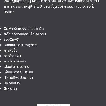
Packaging กล่องหุ้มจั่วปัง ถุงกระดาษ ใบปลิว โปสการ์ดการ์ดแต่งงาน
สายคาด กระดาษ ตู้ป้ายไฟ ป้ายธงญี่ปุ่น มีบริการออกแบบ จัดส่งทั่ว
ประเทศ
พิมพ์การ์ดแต่งงาน โปสการ์ด
สติ๊กเกอร์กันปลอม โฮโลแกรม
ซองพิมพ์สี
ออกแบบซองบรรจุภัณฑ์
การสั่งซื้อ
การชำระเงิน
การจัดส่งสินค้า
เงื่อนไขการบริการ
เงื่อนไขการรับประกัน
คำถามที่พบบ่อย FAQ
เกี่ยวกับเรา
ติดต่อเรา