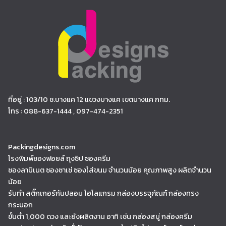
ที่อยู่ : 103/10 ซ.บางแค 12 แขวงบางแค เขตบางแค กทม.
โทร : 088-637-1444 , 097-474-2351
Packingdesigns.com
โรงพิมพ์ซองฟอยล์ ถุงซิป ซองครีม
ซองลามิเนต ซองซาเช่ ซองใส่ขนม จำนวนน้อย คุณภาพสูง ผลิตจำนวน
น้อย
รับทำ สติ๊กเกอร์กันปลอม โฮโลแกรม กล่องบรรจุภัณฑ์ กล่องทรง
กระบอก
ขั้นต่ำ 1,000 ดวง และยังผลิตงาน อาทิ เช่น กล่องสบู่ กล่องครีม