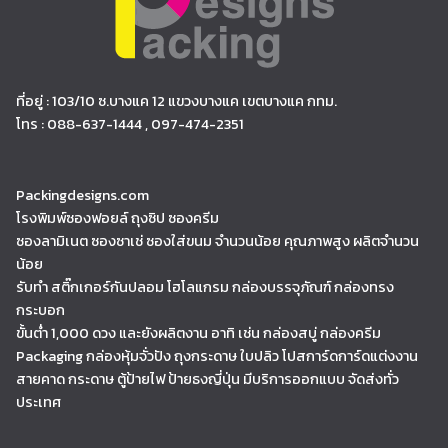
ที่อยู่ : 103/10 ซ.บางแค 12 แขวงบางแค เขตบางแค กทม.
โทร : 088-637-1444 , 097-474-2351
Packingdesigns.com
โรงพิมพ์ซองฟอยล์ ถุงซิป ซองครีม
ซองลามิเนต ซองซาเช่ ซองใส่ขนม จำนวนน้อย คุณภาพสูง ผลิตจำนวน
น้อย
รับทำ สติ๊กเกอร์กันปลอม โฮโลแกรม กล่องบรรจุภัณฑ์ กล่องทรง
กระบอก
ขั้นต่ำ 1,000 ดวง และยังผลิตงาน อาทิ เช่น กล่องสบู่ กล่องครีม
Packaging กล่องหุ้มจั่วปัง ถุงกระดาษ ใบปลิว โปสการ์ดการ์ดแต่งงาน
สายคาด กระดาษ ตู้ป้ายไฟ ป้ายธงญี่ปุ่น มีบริการออกแบบ จัดส่งทั่ว
ประเทศ