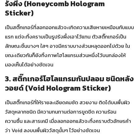
รังผึ้ง (Honeycomb Hologram
Sticker)
เป็นสติ๊กเกอร์ที่ลอกออกแล้วจะเกิดความเสียหายเหมือนกับแบบ
แรก แต่จะทิ้งคราบเป็นรูปรังผึ้งเอาไว้แทน ตัวสติ๊กเกอร์เป็น
ลักษณะชิ้นบางๆ ใสๆ อาจมีคราบบางส่วนหลุดออกไปด้วย ใน
ขณะเดียวกันก็ยังทิ้งภาพโฮโลแกรมส่วนหนึ่งไว้บนกล่องให้
มองเห็นได้อย่างชัดเจน
3. สติ๊กเกอร์โฮโลแกรมกันปลอม ชนิดหลัง
วอยด์ (Void Hologram Sticker)
เป็นสติ๊กเกอร์ที่ให้รายละเอียดคมชัด สวยงาม ติดได้บนพื้นผิว
วัสดุหลากชนิด มีความทนทานต่อการขูดขีด ความร้อน
ความชื้น และสารเคมี เมื่อลอกออกแล้วจะทิ้งคราบตัวอักษรคำ
ว่า Void ลงบนพื้นผิววัสดุนั้นๆ ไว้อย่างชัดเจน