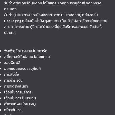
รับทำ สติ๊กเกอร์กันปลอม โฮโลแกรม กล่องบรรจุภัณฑ์ กล่องทรง
กระบอก
ขั้นต่ำ 1,000 ดวง และยังผลิตงาน อาทิ เช่น กล่องสบู่ กล่องครีม
Packaging กล่องหุ้มจั่วปัง ถุงกระดาษ ใบปลิว โปสการ์ดการ์ดแต่งงาน
สายคาด กระดาษ ตู้ป้ายไฟ ป้ายธงญี่ปุ่น มีบริการออกแบบ จัดส่งทั่ว
ประเทศ
พิมพ์การ์ดแต่งงาน โปสการ์ด
สติ๊กเกอร์กันปลอม โฮโลแกรม
ซองพิมพ์สี
ออกแบบซองบรรจุภัณฑ์
การสั่งซื้อ
การชำระเงิน
การจัดส่งสินค้า
เงื่อนไขการบริการ
เงื่อนไขการรับประกัน
คำถามที่พบบ่อย FAQ
เกี่ยวกับเรา