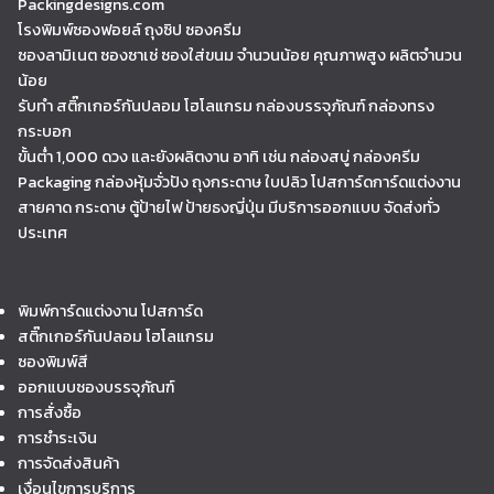
Packingdesigns.com
โรงพิมพ์ซองฟอยล์ ถุงซิป ซองครีม
ซองลามิเนต ซองซาเช่ ซองใส่ขนม จำนวนน้อย คุณภาพสูง ผลิตจำนวน
น้อย
รับทำ สติ๊กเกอร์กันปลอม โฮโลแกรม กล่องบรรจุภัณฑ์ กล่องทรง
กระบอก
ขั้นต่ำ 1,000 ดวง และยังผลิตงาน อาทิ เช่น กล่องสบู่ กล่องครีม
Packaging กล่องหุ้มจั่วปัง ถุงกระดาษ ใบปลิว โปสการ์ดการ์ดแต่งงาน
สายคาด กระดาษ ตู้ป้ายไฟ ป้ายธงญี่ปุ่น มีบริการออกแบบ จัดส่งทั่ว
ประเทศ
พิมพ์การ์ดแต่งงาน โปสการ์ด
สติ๊กเกอร์กันปลอม โฮโลแกรม
ซองพิมพ์สี
ออกแบบซองบรรจุภัณฑ์
การสั่งซื้อ
การชำระเงิน
การจัดส่งสินค้า
เงื่อนไขการบริการ