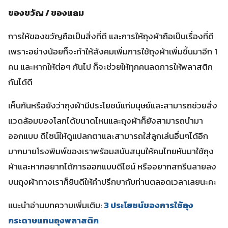
ของขวัญ / ของแถม
การให้ของขวัญถือเป็นสิ่งที่ดี และการให้ถุงผ้าถือเป็นเรื่องที่ดี
เพราะอย่างน้อยก็จะทำให้สังคมเพิ่มการใช้ถุงผ้าเพิ่มขึ้นมาอีก 1
คน และหากให้ต่อๆ กันไป ก็จะช่วยให้ทุกคนลดการให้พลาสติก
กันได้ดี
เห็นกันหรือยังว่าถุงผ้ามีประโยชน์แก่มนุษย์และสามารถช่วยสิ่ง
แวดล้อมของโลกได้ขนาดไหนและถุงผ้าก็ยังสามารถนำมา
ออกแบบ ดีไซน์ให้ดูแปลกตาและสามารถใส่ลูกเล่นอื่นๆได้อีก
มากมายโรงพิมพ์ของเราพร้อมสนับสนุนให้คนไทยหันมาใช้ถุง
ผ้าและหากอยากได้การออกแบบดีไซน์ หรืออยากสกรีนลายลง
บนถุงผ้าทางเราก็ยินดีให้คำปรึกษากับท่านตลอดเวลาเลยนะคะ
แนะนำอ่านบทความเพิ่มเติม:
3 ประโยชน์ของการใช้ถุง
กระดาษแทนถุงพลาสติก