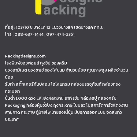
ที่อยู่ : 103/10 ซ.บางแค 12 แขวงบางแค เขตบางแค กทม.
โทร : 088-637-1444 , 097-474-2351
Packingdesigns.com
โรงพิมพ์ซองฟอยล์ ถุงซิป ซองครีม
ซองลามิเนต ซองซาเช่ ซองใส่ขนม จำนวนน้อย คุณภาพสูง ผลิตจำนวน
น้อย
รับทำ สติ๊กเกอร์กันปลอม โฮโลแกรม กล่องบรรจุภัณฑ์ กล่องทรง
กระบอก
ขั้นต่ำ 1,000 ดวง และยังผลิตงาน อาทิ เช่น กล่องสบู่ กล่องครีม
Packaging กล่องหุ้มจั่วปัง ถุงกระดาษ ใบปลิว โปสการ์ดการ์ดแต่งงาน
สายคาด กระดาษ ตู้ป้ายไฟ ป้ายธงญี่ปุ่น มีบริการออกแบบ จัดส่งทั่ว
ประเทศ