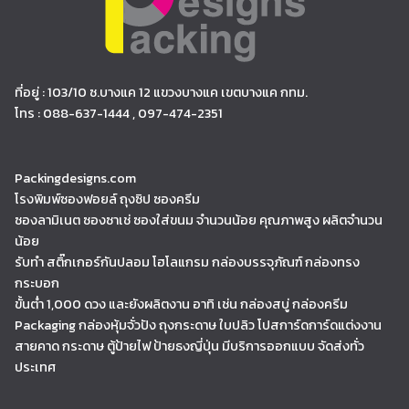
ที่อยู่ : 103/10 ซ.บางแค 12 แขวงบางแค เขตบางแค กทม.
โทร : 088-637-1444 , 097-474-2351
Packingdesigns.com
โรงพิมพ์ซองฟอยล์ ถุงซิป ซองครีม
ซองลามิเนต ซองซาเช่ ซองใส่ขนม จำนวนน้อย คุณภาพสูง ผลิตจำนวน
น้อย
รับทำ สติ๊กเกอร์กันปลอม โฮโลแกรม กล่องบรรจุภัณฑ์ กล่องทรง
กระบอก
ขั้นต่ำ 1,000 ดวง และยังผลิตงาน อาทิ เช่น กล่องสบู่ กล่องครีม
Packaging กล่องหุ้มจั่วปัง ถุงกระดาษ ใบปลิว โปสการ์ดการ์ดแต่งงาน
สายคาด กระดาษ ตู้ป้ายไฟ ป้ายธงญี่ปุ่น มีบริการออกแบบ จัดส่งทั่ว
ประเทศ