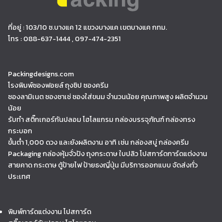
ที่อยู่ : 103/10 ซ.บางแค 12 แขวงบางแค เขตบางแค กทม.
โทร : 088-637-1444 , 097-474-2351
Packingdesigns.com
โรงพิมพ์ซองฟอยล์ ถุงซิป ซองครีม
ซองลามิเนต ซองซาเช่ ซองใส่ขนม จำนวนน้อย คุณภาพสูง ผลิตจำนวน
น้อย
รับทำ สติ๊กเกอร์กันปลอม โฮโลแกรม กล่องบรรจุภัณฑ์ กล่องทรง
กระบอก
ขั้นต่ำ 1,000 ดวง และยังผลิตงาน อาทิ เช่น กล่องสบู่ กล่องครีม
Packaging กล่องหุ้มจั่วปัง ถุงกระดาษ ใบปลิว โปสการ์ดการ์ดแต่งงาน
สายคาด กระดาษ ตู้ป้ายไฟ ป้ายธงญี่ปุ่น มีบริการออกแบบ จัดส่งทั่ว
ประเทศ
พิมพ์การ์ดแต่งงาน โปสการ์ด