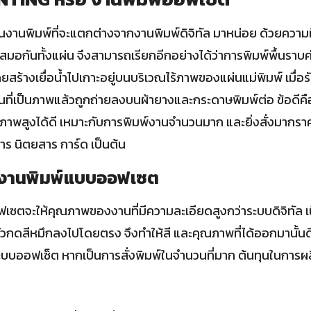
งานพิมพ์ที่จะแตกต่างจากงานพิมพ์ดิจิทัล มาหน่อย ด้วยความที
บเสมอกันทั้งแผ่น จึงสามารถเรียกอีกอย่างได้ว่าการพิมพ์พื้นราบค
ดยสร้างเยื่อน้ำไปเกาะอยู่บนบริเวณไร้ภาพของแผ่นแม่พิมพ์ เมื่อร
วณที่เป็นภาพแล้วถูกถ่ายลงบนผ้ายางและกระดาษพิมพ์ต่อ ข้อดีคื
ณภาพสูงได้ดี เหมาะกับการพิมพ์งานจำนวนมาก และยิ่งสั่งมากรา
สาร นิตยสาร การ์ด เป็นต้น
บงานพิมพ์แบบออฟเซต
ซตจะให้คุณภาพของงานที่มีความละเอียดสูงกว่าระบบดิจิทัล เน
ตัวกดสีหมึกลงไปโดยตรง จึงทำให้สี และคุณภาพที่ได้ออกมานั้นดี
ะบบออฟเซ็ต หากเป็นการสั่งพิมพ์ในจำนวนที่มาก ต้นทุนในการผล