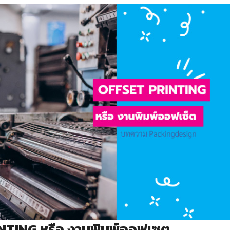
NTING หรือ งานพิมพ์ออฟเซต