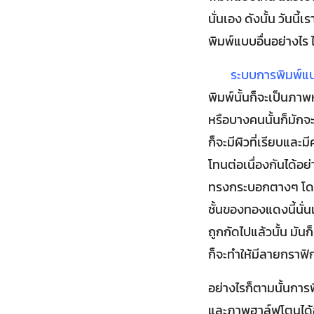
นั่นเอง ดังนั้น วันน
พิมพ์แบบอื่นอย่างไร 
ระบบการพิมพ์แบ
พิมพ์นั้นก็จะเป็นภาพ
หรือบางคนนั้นก็มักจะ
ก็จะมีผิวที่เรียบและม
โทนต่อเนื่องกันได้อย
ทรงกระบอกตางๆ โดยเนื
ชั้นของทองแดงนี้นั่น
ถูกกัดไปแล้วนั้น มัน
ก็จะทำให้มีลายกราฟิ
อย่างไรก็ตามนั้นการ
และภาพฮาล์ฟโตนได้อ