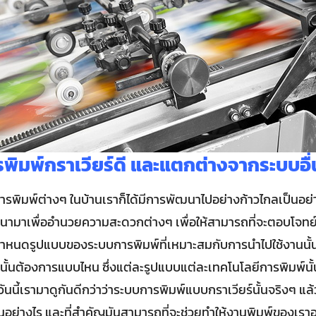
พิมพ์กราเวียร์ดี และแตกต่างจากระบบอื่
บการพิมพ์ต่างๆ ในบ้านเราก็ได้มีการพัฒนาไปอย่างก้าวไกลเป็นอย
ัฒนามาเพื่ออำนวยความสะดวกต่างๆ เพื่อให้สามารถที่จะตอบโจทย
ำหนดรูปแบบของระบบการพิมพ์ที่เหมาะสมกับการนำไปใช้งานนั้น ก็
ั้นต้องการแบบไหน ซึ่งแต่ละรูปแบบแต่ละเทคโนโลยีการพิมพ์นั
ันนี้เรามาดูกันดีกว่าว่าระบบการพิมพ์แบบกราเวียร์นั้นจริงๆ แล
นอย่างไร และที่สำคัญมันสามารถที่จะช่วยทำให้งานพิมพ์ของเรา