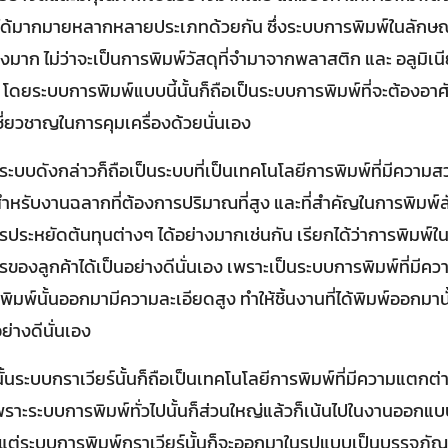
ำได้มากมายหลากหลายประเภทด้วยกัน ซึ่งระบบการพิมพ์ในลักษณะแ
งมาก ไม่ว่าจะเป็นการพิมพ์วัสดุที่จำมาจากพลาสติก และ อลูมิ
ัน โดยระบบการพิมพ์แบบนี้นั้นก็ถือเป็นระบบการพิมพ์ที่จะต้องอ
เชี่ยวชาญในการคุมเครื่องด้วยนั่นเอง
นระบบดังกล่าวก็ถือเป็นระบบที่เป็นเทคโนโลยีการพิมพ์ที่มีควา
สำหรับงานฉลากที่ต้องการปริมาณที่สูง และที่สำคัญในการพิมพ์ล
ประหยัดต้นทุนต่างๆ ได้อย่างมากเช่นกัน เรียกได้ว่าการพิมพ์ใน
องลูกค้าได้เป็นอย่างดีนั่นเอง เพราะเป็นระบบการพิมพ์ที่มีควา
ิมพ์นั้นออกมามีความละเอียดสูง ทำให้ชิ้นงานที่ได้พิมพ์ออกมา
ย่างดีนั่นเอง
ั้นระบบกราเวียร์นั้นก็ถือเป็นเทคโนโลยีการพิมพ์ที่มีความแตก
เพราะระบบการพิมพ์ทั่วไปนั้นก็ส่วนใหญ่แล้วก็เน้นไปในงานออกแ
ต่ระบบการพิมพ์กราเวียร์นั้นก็จะออกมาในรูปแบบเป็นบรรจุภัณฑ์น