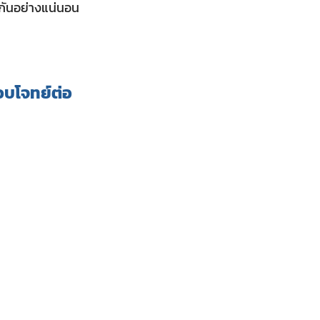
จกันอย่างแน่นอน
อบโจทย์ต่อ