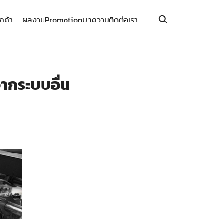
ูกค้า
ผลงาน
Promotion
บทความ
ติดต่อเรา
จากระบบอื่น