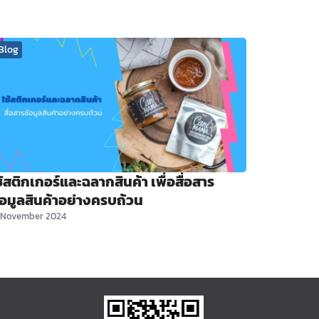
Blog
ช้สติกเกอร์และฉลากสินค้า เพื่อสื่อสาร
้อมูลสินค้าอย่างครบถ้วน
 November 2024