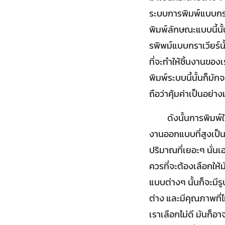
ระบบการพิมพ์แบบกรา
พิมพ์ลักษณะแบบนี้นั
รพิพม์แบบกราเวียร์น
ที่จะทำให้ชิ้นงานของ
พิมพ์ระบบนี้นั้นก็มั
ถือว่าคุ้มค่าเป็นอย่า
ดังนั้นการพิมพ์
งานออกแบบที่สูงเป็
ปริมาณที่เยอะๆ นั่นเ
ควรที่จะต้องเลือกให
แบบต่างๆ นั้นก็จะมี
ต่าง และมีคุณภาพที่ไ
เราเลือกไม่ดี มันก็อ