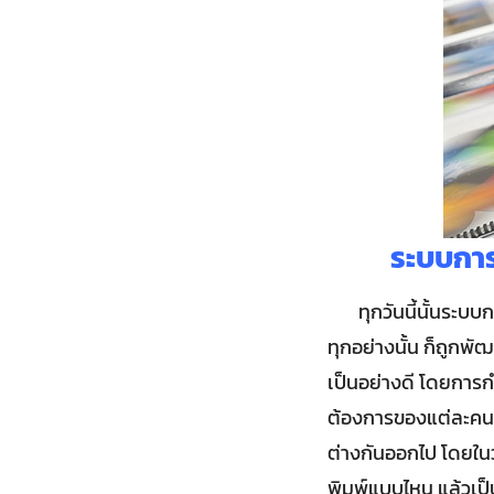
ระบบการ
ทุกวันนี้นั้นระบ
ทุกอย่างนั้น ก็ถูกพ
เป็นอย่างดี โดยการก
ต้องการของแต่ละคนน
ต่างกันออกไป โดยในว
พิมพ์แบบไหน แล้วเป็