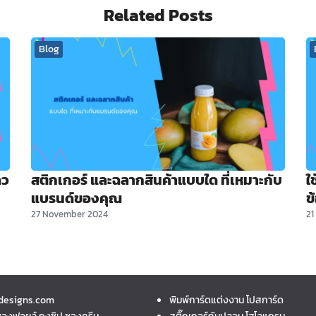
Related Posts
Blog
ลว
สติกเกอร์ และฉลากสินค้าแบบใด ที่เหมาะกับ
ใ
แบรนด์ของคุณ
ข
27 November 2024
21
designs.com
พิมพ์การ์ดแต่งงาน โปสการ์ด
ซองฟอยล์ ถุงซิป ซองครีม
สติ๊กเกอร์กันปลอม โฮโลแกรม