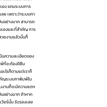
่นเอง แถมระบบการ
ด้เลย เพราะว่าระบบกา
เป็นอย่างมาก สามารถ
่นเองและที่สำคัญ การ
สวยงามแล้วนั้นก็
ารเน้นความละเอียดของ
ที่จะต้องใช้ใน
บอะไรก็ตามแต่เราก็
สำคัญระบบกาพิมพ์ใน
ิ้นงานก็จะมีความแตก
เป็นอย่างมาก ถ้าหาก
วียร์นั้น รับรองเลย