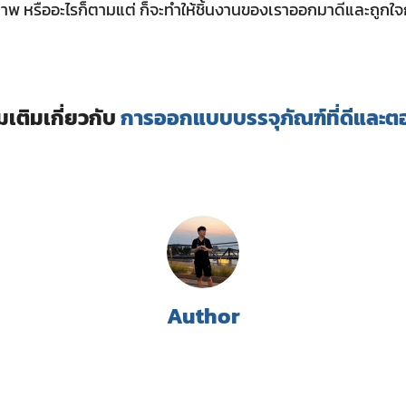
ุณภาพ หรืออะไรก็ตามแต่ ก็จะทำให้ชิ้นงานของเราออกมาดีและถูกใ
มเติมเกี่ยวกับ
การออกแบบบรรจุภัณฑ์ที่ดีและต
Author