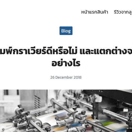
หน้าแรก
สินค้า
รีวิวจากล
arch
Blog
:
พ์กราเวียร์ดีหรือไม่ และแตกต่าง
อย่างไร
26 December 2018