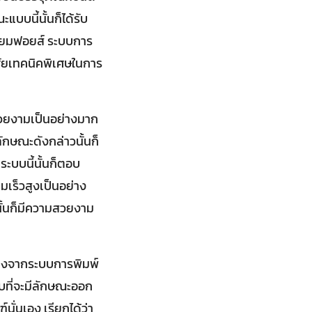
บบนี้นั้นก็ได้รับ
เนียมฟอยส์ ระบบการ
าศัยเทคนิคพิเศษในการ
มสวยงามเป็นอย่างมาก
ักษณะดังกล่าวนั้นก็
ระบบนี้นั้นก็ตอบ
มเร็วสูงเป็นอย่าง
นั้นก็มีความสวยงาม
ต่างจากระบบการพิมพ์
บบที่จะมีลักษณะออก
ั่นเอง เรียกได้ว่า