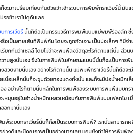
ี้เราก็จะมาเปรียบเทียบกันด้วยว่าเจ้าระบบการพิมพ์กราเวียร์นี้ 
ไม่รอช้าเราไปดูกันเลย
บการเวียร์
นั้นก็ถือเป็นกรรมวิธีการพิมพ์แบบแม่พิมพ์ร่องลึก ซึ
หรือเป็นลายเส้นที่พิมพ์กัน โดยจะถูกกัดเจาะ เป็นบ่อเล็กๆ ที่ม
เรียกกันว่าเซลล์ โดยไม่ว่าจะพิมพ์ลงวัสดุอะไรก็ตามแต่นั้น ส่วนบร
ีความสูงนั่นเอง ซึ่งในการพิมพ์ในลักษณะแบบนี้นั้นก็จะเป็นการพิม
่างสวยงามนั่นเอง อย่างไรก็ตามนั้น แม่พิมพ์กราเวียร์นั้นก็ถือจะ
้อเหล็กนั้นก็จะชุบด้วยทองแดงทั้งนั้น และก็จะมีบ่อน้ำหมึกเล็
เอง อย่างไรก็ตามนั้นหลักในการพิมพ์ของระบบการพิมพ์แบบกราเวีย
ก็จะหมุนอยู่ในอ่างน้ำหมึกเหลวเหมือนกับการพิมพ์แบบเฟลกโซ เมื
กออกมานั่นเอง
พิมพ์ระบบกราเวียร์นั้นก็ถือเป็นระบบการพิมพ์? เรานั้นสามารถ
ย่างดีและมีคุณภาพเป็นอย่างมากเลย แถมยังทำให้การพิมพ์ล