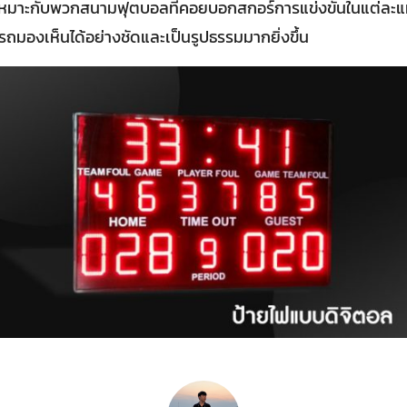
จะเหมาะกับพวกสนามฟุตบอลทีคอยบอกสกอร์การแข่งขันในแต่ละแมต
มารถมองเห็นได้อย่างชัดและเป็นรูปธรรมมากยิ่งขึ้น