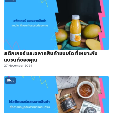
สติกเกอร์ และฉลากสินค้าแบบใด ที่เหมาะกับ
แบรนด์ของคุณ
27 November 2024
Blog