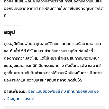
ถุงอลูมิเนียมฟอยล์ มีความสามารถในการป้องกันความชื้นและ
ออกซิเจนจากอากาศ ทำให้สินค้าที่เก็บภายในยังคงคุณภาพได้
ดี
สรุป
ถุงอลูมิเนียมฟอยล์ คุณสมบัติทนทานต่อความร้อน แสงแดด
และกันน้ำได้ดี ทำให้เหมาะสำหรับการบรรจุภัณฑ์สินค้าที่
ต้องการความสดใหม่ แต่ไม่เหมาะสำหรับสินค้าที่มีความหนา
แน่นสูงและสารเคมีที่เป็นกรดและด่าง ดังนั้นควรพิจารณาใช้
ถุงที่เหมาะสมกับสินค้าและการใช้งานเพื่อป้องกันการเสียหาย
ของสินค้าและความเสียหายอื่นๆ ที่อาจเกิดขึ้นได้
อ่านเพิ่มเติม :
ออกแบบซองฟอยล์ กับ เทคนิคออกแบบเพื่อ
สร้างมูลค่าแบรนด์