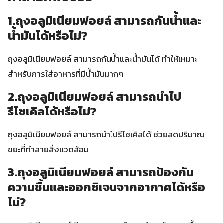
1.ถุงอลูมิเนียมฟอยล์ สามารถกันน้ำและ
น้ำมันได้หรือไม่?
ถุงอลูมิเนียมฟอยล์ สามารถกันน้ำและน้ำมันได้ ทำให้เหมาะ
สำหรับการใส่อาหารที่มีน้ำมันมากๆ
2.ถุงอลูมิเนียมฟอยล์ สามารถนำไป
รีไซเคิลได้หรือไม่?
ถุงอลูมิเนียมฟอยล์ สามารถนำไปรีไซเคิลได้ ช่วยลดปริมาณ
ขยะที่ทำลายสิ่งแวดล้อม
3.ถุงอลูมิเนียมฟอยล์ สามารถป้องกัน
ความชื้นและออกซิเจนจากอากาศได้หรือ
ไม่?