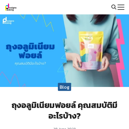
Skip
to
Search
content
for:
Blog
ถุงอลูมิเนียมฟอยล์ คุณสมบัติมี
อะไรบ้าง?
28 June 2023