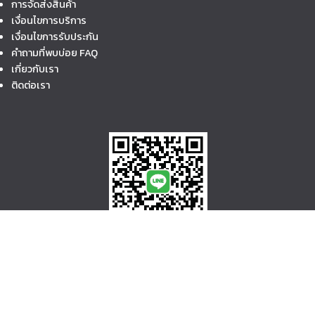
การจัดส่งสินค้า
เงื่อนไขการบริการ
เงื่อนไขการรับประกัน
คำถามที่พบบ่อย FAQ
เกี่ยวกับเรา
ติดต่อเรา