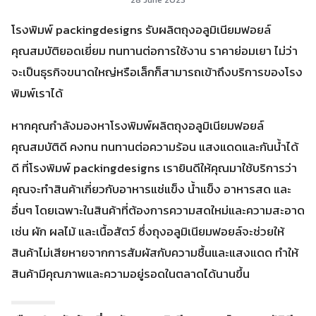
โรงพิมพ์ packingdesigns รับผลิตถุงอลูมิเนียมฟอยล์
คุณสมบัติยอดเยี่ยม ทนทานต่อการใช้งาน ราคาย่อมเยา ไม่ว่า
จะเป็นธุรกิจขนาดใหญ่หรือเล็กก็สามารถเข้าถึงบริการของโรง
พิมพ์เราได้
หากคุณกำลังมองหาโรงพิมพ์ผลิตถุงอลูมิเนียมฟอยล์
คุณสมบัติดี คงทน ทนทานต่อความร้อน แสงแดดและกันน้ำได้
ดี ที่โรงพิมพ์ packingdesigns เรายินดีให้คุณมาใช้บริการว่า
คุณจะทำสินค้าเกี่ยวกับอาหารแช่แข็ง น้ำแข็ง อาหารสด และ
อื่นๆ โดยเฉพาะในสินค้าที่ต้องการความสดใหม่และความสะอาด
เช่น ผัก ผลไม้ และเนื้อสัตว์ ซึ่งถุงอลูมิเนียมฟอยล์จะช่วยให้
สินค้าไม่เสียหายจากการสัมผัสกับความชื้นและแสงแดด ทำให้
สินค้ามีคุณภาพและความอยู่รอดในตลาดได้นานขึ้น