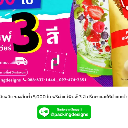
สั่งผลิตซองขั้นต่ำ 5,000 ใบ ฟรีค่าแม่พิมพ์ 3 สี ปรึกษาและให้คำแนะนำ