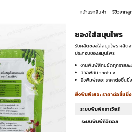
หน้าแรก
สินค้า
รีวิวจากลู
arch
:
ซองใส่สมุนไพร
รับผลิตซองใส่สมุนไพร ผลิตจ
ประกอบของสมุนไพร
งานพิมพ์สีคมชัดทุกรายละ
มีออฟชั่น spot uv
ยิ่งพิมพ์เยอะ ราคาต่อชิ้นยิ่
ยิ่งพิมพ์เยอะ ราคาต่อชิ้นยิ่
ระบบพิมพ์กราเวียร์
ระบบพิมพ์ดิจิตอล