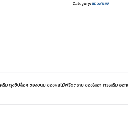
Category:
ซองฟอยล์
ครีม ถุงซิปล็อค ซองขนม ซองผลไม้ฟรีซดราย ซองใส่อาหารเสริม ออกแ