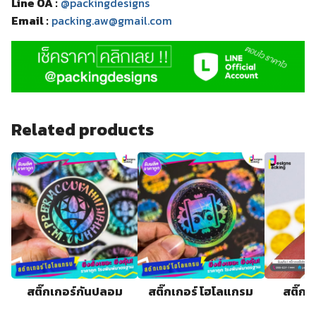
Line OA :
@packingdesigns
Email :
packing.aw@gmail.com
Related products
น
สติ๊กเกอร์กันปลอม
สติ๊กเกอร์ โฮโลแกรม
สติ๊ก