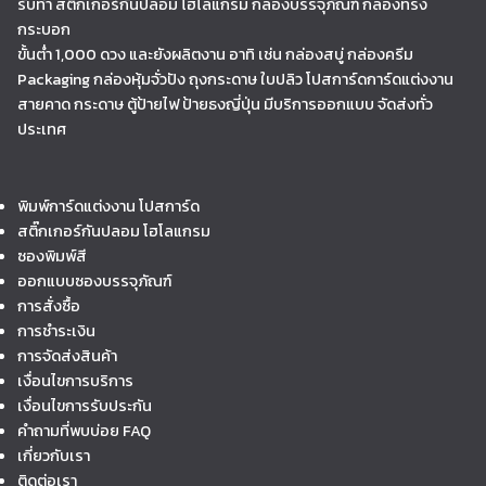
รับทำ สติ๊กเกอร์กันปลอม โฮโลแกรม กล่องบรรจุภัณฑ์ กล่องทรง
กระบอก
ขั้นต่ำ 1,000 ดวง และยังผลิตงาน อาทิ เช่น กล่องสบู่ กล่องครีม
Packaging กล่องหุ้มจั่วปัง ถุงกระดาษ ใบปลิว โปสการ์ดการ์ดแต่งงาน
สายคาด กระดาษ ตู้ป้ายไฟ ป้ายธงญี่ปุ่น มีบริการออกแบบ จัดส่งทั่ว
ประเทศ
พิมพ์การ์ดแต่งงาน โปสการ์ด
สติ๊กเกอร์กันปลอม โฮโลแกรม
ซองพิมพ์สี
ออกแบบซองบรรจุภัณฑ์
การสั่งซื้อ
การชำระเงิน
การจัดส่งสินค้า
เงื่อนไขการบริการ
เงื่อนไขการรับประกัน
คำถามที่พบบ่อย FAQ
เกี่ยวกับเรา
ติดต่อเรา