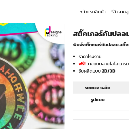
หน้าแรก
สินค้า
รีวิวจากล
arch
:
สติ๊กเกอร์กันปลอม
พิมพ์สติ๊กเกอร์กันปลอม สติ๊
ราคาโรงงาน
ฟรี!
วางแบบลายโฮโลแกร
รับผลิตแบบ
2D/3D
ระยะเวลาผลิต
รูปแบบ