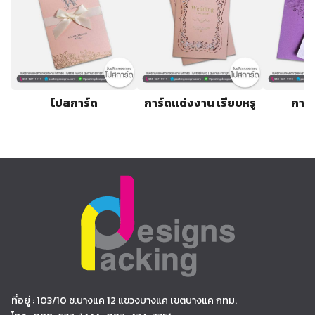
โปสการ์ด
การ์ดแต่งงาน เรียบหรู
การ์
ที่อยู่ : 103/10 ซ.บางแค 12 แขวงบางแค เขตบางแค กทม.