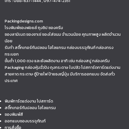
โทร : 088-637-1444 , 097-474-2351
Packingdesigns.com
โรงพิมพ์ซองฟอยล์ ถุงซิป ซองครีม
ซองลามิเนต ซองซาเช่ ซองใส่ขนม จำนวนน้อย คุณภาพสูง ผลิตจำนวน
น้อย
รับทำ สติ๊กเกอร์กันปลอม โฮโลแกรม กล่องบรรจุภัณฑ์ กล่องทรง
กระบอก
ขั้นต่ำ 1,000 ดวง และยังผลิตงาน อาทิ เช่น กล่องสบู่ กล่องครีม
Packaging กล่องหุ้มจั่วปัง ถุงกระดาษ ใบปลิว โปสการ์ดการ์ดแต่งงาน
สายคาด กระดาษ ตู้ป้ายไฟ ป้ายธงญี่ปุ่น มีบริการออกแบบ จัดส่งทั่ว
ประเทศ
พิมพ์การ์ดแต่งงาน โปสการ์ด
สติ๊กเกอร์กันปลอม โฮโลแกรม
ซองพิมพ์สี
ออกแบบซองบรรจุภัณฑ์
การสั่งซื้อ