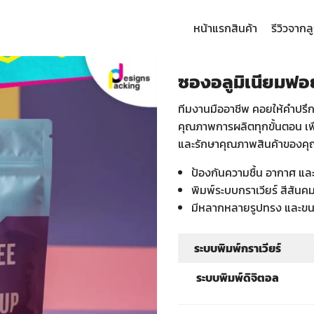
หน้าแรก
สินค้า
รีวิวจากล
arch
:
ซองอลูมิเนียมฟอ
ทีมงานมืออาชีพ คอยให้คำปร
คุณภาพการผลิตทุกขั้นตอน เพื่
และรักษาคุณภาพสินค้าของคุณไ
ป้องกันความชื้น อากาศ และ
พิมพ์ระบบกราเวียร์ สีสัน
มีหลากหลายรูปทรง และขนา
ระบบพิมพ์กราเวียร์
ระบบพิมพ์ดิจิตอล