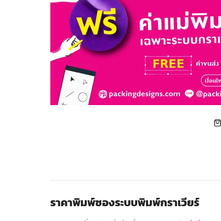
ราคาพิมพ์ซองระบบพิมพ์กราเวียร์