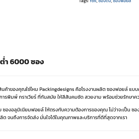
Tags:
foil
,
ซองตั้ง
,
ซองฟอยล์
้นต่ำ 6000 ซอง
สินค้าของคุณใช่ไหม Packingdesigns คือโรงงานผลิต ซองฟอยล์ แบบค
รพิมพ์ กราเวียร์ ที่ทันสมัย ให้สีสันคมชัด สวยงาม พร้อมช่วยรักษา
บบ ซองอลูมิเนียมฟอยล์ ให้ตรงกับความต้องการของคุณ ไม่ว่าจะเป็น 
 จนถึงการจัดส่ง มั่นใจได้ในคุณภาพและบริการที่ดีที่สุดจากเรา