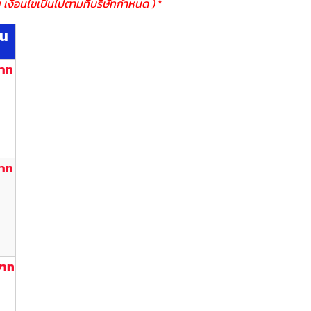
 เงื่อนไขเป็นไปตามที่บริษัทกำหนด )
*
้น
บาท
บาท
บาท