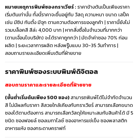
หมายเหตุการพิมพ์ซองกราเวียร์ :
ราคาข้างต้นเป็นเพียงราคา
เริ่มต้นเท่านั้น ทั้งนี้ราคาจะขึ้นอยู่กับ วัสดุ ความหนา ขนาด เสป็ค
เช่น มีซิป ก้นตั้ง มีจุก ตามความต้องการของลูกค้า | ราคานี้ยังไม่
รวมบล็อคสี สีล่ะ 4,000 บาท | หากสั่งซื้อในจำนวนที่มากกว่า
(ตามเงื่อนไขบริษัท) จะได้ราคาถูกกว่า | มัดจำค่าซอง 70% ก่อน
ผลิต | ระยะเวลาการผลิต หลังพรู๊บแบบ 30-35 วันทำการ |
สอบถามรายละเอียดเพิ่มเติมที่ฝ่ายขาย
ราคาพิมพ์ซองระบบพิมพ์ดิจิตอล
สอบถามราคาและรายละเอียดที่ฝ่ายขาย
(ขั้นต่ำเริ่มต้นเพียง 500 ซอง)
สามารถพิมพ์ได้ไม่จำกัดจำนวน
สี ไม่มีผลกับราคา สีสวยใกล้เคียงกับกราเวียร์ สามารถเลือกขนาด
ซองได้ตามต้องการ สามารถเลือกวัสดุให้เหมาะสมกับสินค้าได้ มี 5
ชนิด ซองฟอยล์ ซองเมทาไลซ์ ซองอาหารแช่เข็ง ซองพลาสติก
อาหารแห้ง ซองกระดาษคราฟท์