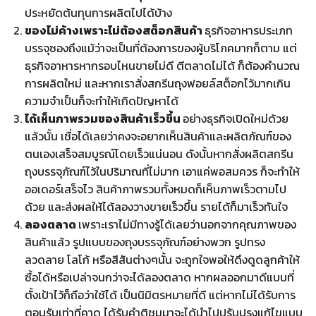
ประหยัดต้นทุนการผลิตไปได้บ้าง
ของไม่ค้างเพราะไม่ต้องสต็อกสินค้า
ธุรกิจอาหารประเภท
บรรจุซองถึงแม้ว่าจะเป็นที่ต้องการของผู้บริโภคมากก็ตาม แต่
ธุรกิจอาหารหากรอบไหนขายไม่ดี ตีตลาดไม่ได้ ก็ต้องคำนวณ
การผลิตใหม่ และหากเราสั่งสกรีนถุงฟอยล์สต็อกไว้มากเกิน
ความจำเป็นก็จะทำให้เกิดปัญหาได้
ได้เห็นภาพรวมของสินค้าเร็วขึ้น
อย่างธุรกิจเปิดใหม่ด้วย
แล้วนั้น เชื่อได้เลยว่าคงจะอยากเห็นสินค้าและผลิตภัณฑ์ของ
ตนเองเสร็จสมบูรณ์โดยเร็วแน่นอน ดังนั้นหากสั่งผลิตสกรีน
ถุงบรรจุภัณฑ์ไว้ในปริมาณที่ไม่มาก เอาแค่พอสมควร ก็จะทำให้
ออเดอร์เสร็จไว สินค้าภาพรวมทั้งหมดก็เห็นภาพเร็วตามไป
ด้วย และส่งผลให้ได้ลองวางขายเร็วขึ้น รายได้ก็มาเร็วทันใจ
ลองตลาด
เพราะเราไม่มีทางรู้ได้เลยว่านอกจากคุณภาพของ
สินค้าแล้ว รูปแบบของถุงบรรจุภัณฑ์อย่างพวก รูปทรง
ลวดลาย โลโก้ หรือสีสันต่างๆนั้น จะถูกใจพอให้ดึงดูดลูกค้าให้
ซื้อได้หรือเปล่าจนกว่าจะได้ลองตลาด หากผลออกมาดีแบบที่
ตั้งเป้าไว้ก็ถือว่าใช้ได้ เป็นนิมิตรหมายที่ดี แต่หากไม่ได้รับการ
ตอบรับเท่าที่คาด ได้รับคำติชมมาจะได้นำไปปรับปรุงแก้ไขแบบ