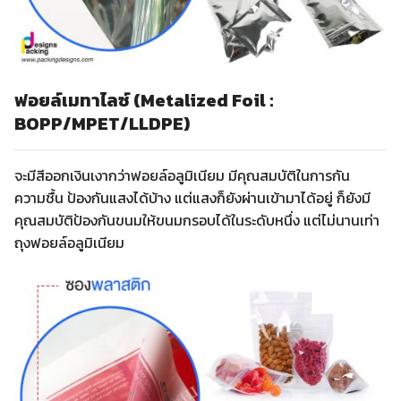
ฟอยล์เมทาไลซ์ (Metalized Foil :
BOPP/MPET/LLDPE)
จะมีสีออกเงินเงากว่าฟอยล์อลูมิเนียม มีคุณสมบัติในการกัน
ความชื้น ป้องกันแสงได้บ้าง แต่แสงก็ยังผ่านเข้ามาได้อยู่ ก็ยังมี
คุณสมบัติป้องกันขนมให้ขนมกรอบได้ในระดับหนึ่ง แต่ไม่นานเท่า
ถุงฟอยล์อลูมิเนียม