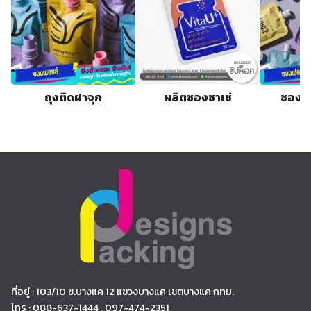
ถุงติดฝาจุก
ผลิตซองซาเช่
ซองฟอ
ที่อยู่ : 103/10 ซ.บางแค 12 แขวงบางแค เขตบางแค กทม.
โทร : 088-637-1444 , 097-474-2351