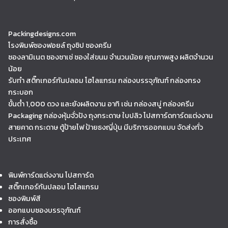
Packingdesigns.com
โรงพิมพ์ซองฟอยล์ ถุงซิป ซองครีม
ซองลามิเนต ซองซาเช่ ซองใส่ขนม จำนวนน้อย คุณภาพสูง ผลิตจำนวน
น้อย
รับทำ สติ๊กเกอร์กันปลอม โฮโลแกรม กล่องบรรจุภัณฑ์ กล่องทรง
กระบอก
ขั้นต่ำ 1,000 ดวง และยังผลิตงาน อาทิ เช่น กล่องสบู่ กล่องครีม
Packaging กล่องหุ้มจั่วปัง ถุงกระดาษ ใบปลิว โปสการ์ดการ์ดแต่งงาน
สายคาด กระดาษ ตู้ป้ายไฟ ป้ายธงญี่ปุ่น มีบริการออกแบบ จัดส่งทั่ว
ประเทศ
พิมพ์การ์ดแต่งงาน โปสการ์ด
สติ๊กเกอร์กันปลอม โฮโลแกรม
ซองพิมพ์สี
ออกแบบซองบรรจุภัณฑ์
การสั่งซื้อ