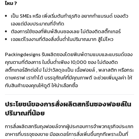
ไหม ?
เป็น SMEs หรือ เพิ่งเริ่มต้นทำธุรกิจ อยากทำแบรนด์ ของตัว
เองแต่มีงบประมาณที่จำกัด
ต้องการใช้ซองที่พิมพ์สีบนซองเลย ไม่ต้องติดสติ๊กเกอร์
เจอแต่โรงงานที่ต้องสั่งขั้นต่ำในปริมาณมาก สู้ไม่ไหว
Packingdesigns รับผลิตซองโดยพิมพ์ตามแบบและแบรนด์ของ
คุณตามที่ต้องการ ในขั้นต่ำเพียง 10,000 ซอง ไม่ต้องติด
สติ๊กเกอร์อีกต่อไป ไม่ว่าวัสดุจะเป็น เนื้อฟอยล์ , พลาสติก หรือกระ
ดาษคราฟ เราทำได้ บรรจุภัณฑ์ที่มีคุณภาพดี จะช่วยเพิ่มมูลค่า ให้
กับสินค้าของคุณให้ดูดี ให้น่าเลือกซื้อ
ประโยชน์ของการสั่งผลิตสกรีนซองฟอยล์ใน
ปริมาณที่น้อย
การสั่งผลิตสกรีนถุงฟอยล์จากผู้ประกอบการจำพวกธุรกิจประเภท
อาหารที่บรรจุซองขาย มีออเดอร์การสั่งเพิ่มขึ้นทุกทีเพราะเป็นที่