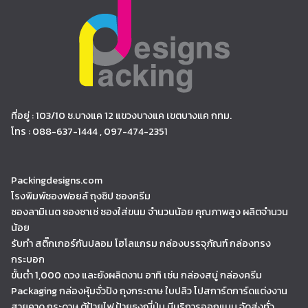
ที่อยู่ : 103/10 ซ.บางแค 12 แขวงบางแค เขตบางแค กทม.
โทร : 088-637-1444 , 097-474-2351
Packingdesigns.com
โรงพิมพ์ซองฟอยล์ ถุงซิป ซองครีม
ซองลามิเนต ซองซาเช่ ซองใส่ขนม จำนวนน้อย คุณภาพสูง ผลิตจำนวน
น้อย
รับทำ สติ๊กเกอร์กันปลอม โฮโลแกรม กล่องบรรจุภัณฑ์ กล่องทรง
กระบอก
ขั้นต่ำ 1,000 ดวง และยังผลิตงาน อาทิ เช่น กล่องสบู่ กล่องครีม
Packaging กล่องหุ้มจั่วปัง ถุงกระดาษ ใบปลิว โปสการ์ดการ์ดแต่งงาน
สายคาด กระดาษ ตู้ป้ายไฟ ป้ายธงญี่ปุ่น มีบริการออกแบบ จัดส่งทั่ว