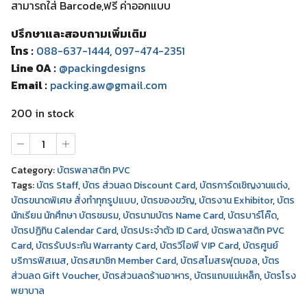
สามารถใส่ Barcode,ฟรี ค่าออกแบบ
ปรึกษาและสอบถามเพิ่มเติม
โทร :
088-637-1444
,
097-474-2351
Line OA :
@packingdesigns
Email :
packing.aw@gmail.com
200 in stock
บัตร
พลาสติก
สีใส
Category:
บัตรพลาสติก PVC
สกรีน
Tags:
บัตร Staff
,
บัตร ส่วนลด Discount Card
,
บัตรการ์ดเชิญงานแต่ง
,
ทอง
บัตรขนาดพิเศษ สั่งทำทุกรูปแบบ
,
บัตรของขวัญ
,
บัตรงาน Exhibitor
,
บัตร
quantity
นักเรียน นักศึกษา บัตรชมรม
,
บัตรนามบัตร Name Card
,
บัตรบาร์โค๊ด
,
บัตรปฏิทิน Calendar Card
,
บัตรประจําตัว ID Card
,
บัตรพลาสติก PVC
Card
,
บัตรรับประกัน Warranty Card
,
บัตรวีไอพี VIP Card
,
บัตรศูนย์
บริการฟิสเนส
,
บัตรสมาชิก Member Card
,
บัตรสโมสรฟุตบอล
,
บัตร
ส่วนลด Gift Voucher
,
บัตรส่วนลดร้านอาหาร
,
บัตรแถบแม่เหล็ก
,
บัตรโรง
พยาบาล