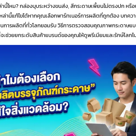
นี้ไหม? กล่องบุบระหว่างขนส่ง, สีกระดาษเพี้ยนไม่ตรงปก หรือบ
ล่านี้แก้ไขได้หากคุณเลือกพาร์ทเนอร์การผลิตที่ถูกต้อง บทควา
านการผลิตที่ทั่วโลกยอมรับ วิธีการตรวจสอบคุณภาพกระดาษแบ
่จะช่วยยกระดับสินค้าแบรนด์ของคุณให้ดูพรีเมียมและรักษ์โลกไ