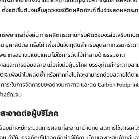
ัณฑ์กระดาษจากโรงงานมาตรฐานเป็นกุญแจสำคัญในการผลักดัน 
ตั้งแต่เริ่มต้นจนสิ้นสุดวงจรชีวิตผลิตภัณฑ์ ซึ่งช่วยลดผลกระท
รัพยากรที่ยั่งยืน การผลิตกระดาษที่รับผิดชอบจะส่งเสริมเกษต
่น ยูคาลิปตัส หรือไผ่ เพื่อเป็นวัตถุดิบสำหรับอุตสาหกรรมกระด
พยากรอย่างมีแบบแผน ไม่ใช่การตัดไม้ทำลายป่าธรรมชาติ
คิลและการย่อยสลาย เมื่อถึงมือผู้บริโภค บรรจุภัณฑ์กระดาษส
 100% เพื่อนำไปผลิตซ้ำ หรือหากทิ้งไปก็จะสามารถย่อยสลายได้ต
ลดภาระในการจัดการขยะอย่างมหาศาล และลด Carbon Footprint ใ
่างชัดเจน
สะอาดต่อผู้บริโภค
วดล้อมมักจะมีกระบวนการผลิตที่สะอาดกว่าปกติ ลดการใช้สารเคม
้อน ทำให้บรรจุภัณฑ์ปลอดภัยต่อผู้ใช้งาน โดยเฉพาะสินค้ากลุ่ม