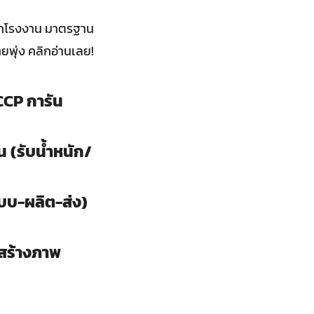
ลือกโรงงาน มาตรฐาน
พุ่ง คลิกอ่านเลย!
CCP การัน
 (รับน้ำหนัก/
บ-ผลิต-ส่ง)
ยสร้างภาพ