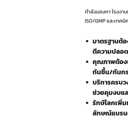
กำลังมองหา โรงงานผล
ISO/GMP และเทคนิคต
มาตรฐานต้อง
ตีความปลอด
คุณภาพต้องเ
กันชื้น/กัน
บริการครบว
ช่วยคุมงบและ
รักษ์โลกเพิ่
ลักษณ์แบรนด์