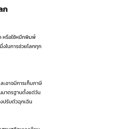
โลก
 หรือใช้หมึกพิมพ์
นหนึ่งในการช่วยโลกทุก
และอาจมีการเก็บภาษี
นมาตรฐานตั้งแต่วัน
องปรับตัวฉุกเฉิน