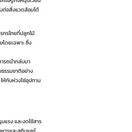
เศรษฐกิจหมุนเวียน
บต่อสิ่งแวดล้อมได้
รกรไทยที่ปลูกไม้
าษโดยเฉพาะ ซึ่ง
ามารถนำกลับมา
ามธรรมชาติอย่าง
ห้กับห่วงโซ่อุปทาน
ีรุนแรง และงดใช้สาร
อาหารและสกินแคร์